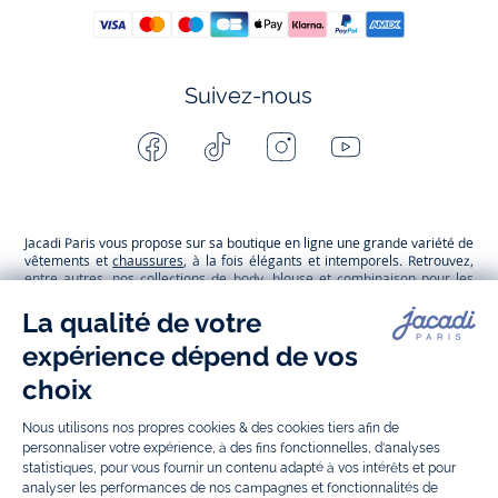
Suivez-nous
Facebook
Tiktok
Instagram
Youtube
-
-
-
-
Jacadi
Jacadi
Jacadi
Jacadi
Paris
Paris
Paris
Paris
Jacadi Paris vous propose sur sa boutique en ligne une grande variété de
vêtements et
chaussures
, à la fois élégants et intemporels. Retrouvez,
entre autres, nos collections de body, blouse et combinaison pour les
nouveaux-nés
, de t-shirt, pull et short pour les
bébés
et de pantalons,
chaussettes et accessoires pour les
enfants
de 1 mois à 12 ans.
Découvrez nos collections mode et tendance pour filles et garçons.
Grâce à
Jacadi Seconde Vie
, donnez une seconde vie à vos articles pour
enfants. Profitez aussi de nos collections spéciales fête de fin d’année et
trouvez des idées
cadeaux de Noël
. Un heureux événement est arrivé ?
Retrouvez nos idées
cadeaux de naissance
, ainsi que le
mobilier
.
Bénéficiez également de prix réduits avec nos collections spéciales de
vêtements enfants en soldes
et de notre
collection Outlet
toute l’année.
Guettez les
promotions Prix Doux
, une opération spéciale Jacadi avec
des vêtements enfant à prix tout ronds. Adhérez au programme de
Fidélité Jacadi afin de profiter des
ventes privées
. Retrouvez la collection