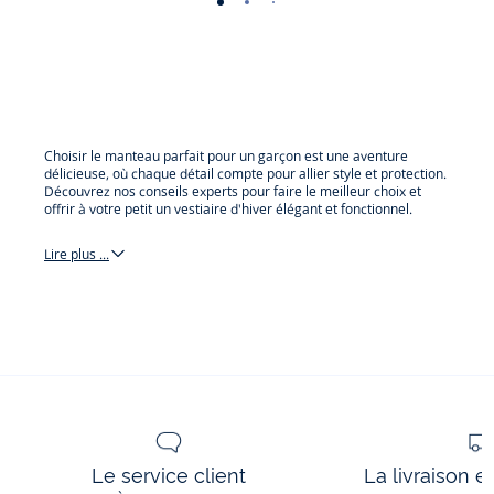
-
-
-
-
-
-
-
-
-
-
vue
vue
vue
vue
vue
vue
vue
vue
vue
vue
01
02
03
04
05
06
07
08
09
010
Choisir le manteau parfait pour un garçon est une aventure
délicieuse, où chaque détail compte pour allier style et protection.
Découvrez nos conseils experts pour faire le meilleur choix et
offrir à votre petit un vestiaire d'hiver élégant et fonctionnel.
Lire plus ...
manteau
et
veste
Le service client
La livraison e