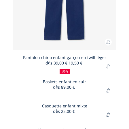
Ajouter
au
panier
Pantalon chino enfant garçon en twill léger
dès
39,00 €
19,50 €
Pantalon
50
Ancien
Nouveau
Ajouter
chino
%
prix
prix
-50%
au
de
:
:
enfant
panier
Baskets enfant en cuir
réduction
garçon
dès
89,00 €
Baskets
en
Ajouter
enfant
twill
au
en
léger
panier
Casquette enfant mixte
cuir
dès
25,00 €
Casquett
Ajouter
enfant
au
mixte