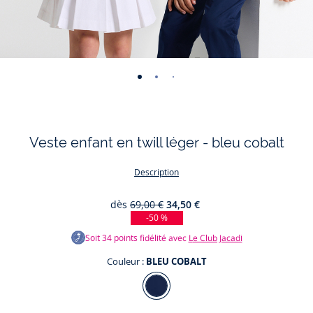
-
-
-
-
-
-
-
-
-
-
-
vue
vue
vue
vue
vue
vue
vue
vue
vue
vue
v
01
02
03
04
05
06
07
08
09
010
0
Veste enfant en twill léger - bleu cobalt
Description
dès
69,00 €
34,50 €
-50 %
Soit
34
points fidélité avec
Le Club Jacadi
Couleur :
BLEU COBALT
Couleur
BLEU