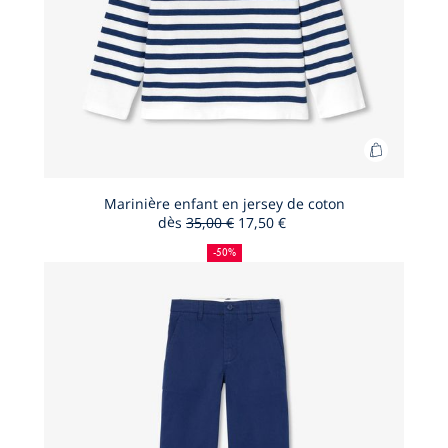
Ajouter
au
panier
Marinière enfant en jersey de coton
dès
35,00 €
17,50 €
Marinière
50
Ancien
Nouveau
enfant
%
prix
prix
-50%
de
:
:
en
réduction
jersey
de
coton