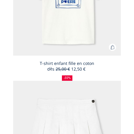
Ajouter
au
panier
T-shirt enfant fille en coton
dès
25,00 €
12,50 €
T-
50
Ancien
Nouveau
shirt
%
prix
prix
-50%
de
:
:
enfant
réduction
fille
en
coton