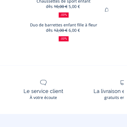
panier
Chaussettes de sport enfant
dès
10,00 €
5,00 €
Chausset
50
Ancien
Nouveau
Ajouter
de
%
prix
prix
-50%
au
de
:
:
sport
panier
Duo de barrettes enfant fille à fleur
réduction
enfant
dès
12,00 €
6,00 €
Duo
50
Ancien
Nouveau
de
%
prix
prix
-50%
de
:
:
barrettes
réduction
enfant
fille
à
fleur
Le service client
La livraison e
À votre écoute
gratuits en