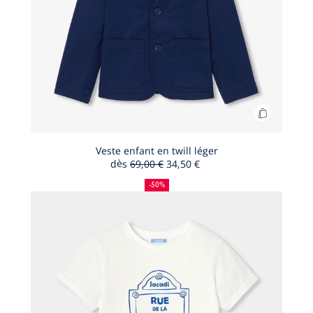
Ajouter
au
panier
Veste enfant en twill léger
dès
69,00 €
34,50 €
Veste
50
Ancien
Nouveau
enfant
%
prix
prix
-50%
de
:
:
en
réduction
twill
léger