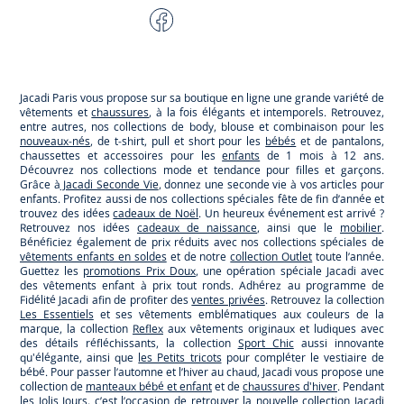
Facebook
Tiktok
Instagram
Youtube
-
-
-
-
Jacadi
Jacadi
Jacadi
Jacadi
Paris
Paris
Paris
Paris
Jacadi Paris vous propose sur sa boutique en ligne une grande variété de
vêtements et
chaussures
, à la fois élégants et intemporels. Retrouvez,
entre autres, nos collections de body, blouse et combinaison pour les
nouveaux-nés
, de t-shirt, pull et short pour les
bébés
et de pantalons,
chaussettes et accessoires pour les
enfants
de 1 mois à 12 ans.
Découvrez nos collections mode et tendance pour filles et garçons.
Grâce à
Jacadi Seconde Vie
, donnez une seconde vie à vos articles pour
enfants. Profitez aussi de nos collections spéciales fête de fin d’année et
trouvez des idées
cadeaux de Noël
. Un heureux événement est arrivé ?
Retrouvez nos idées
cadeaux de naissance
, ainsi que le
mobilier
.
Bénéficiez également de prix réduits avec nos collections spéciales de
vêtements enfants en soldes
et de notre
collection Outlet
toute l’année.
Guettez les
promotions Prix Doux
, une opération spéciale Jacadi avec
des vêtements enfant à prix tout ronds. Adhérez au programme de
Fidélité Jacadi afin de profiter des
ventes privées
. Retrouvez la collection
Les Essentiels
et ses vêtements emblématiques aux couleurs de la
marque, la collection
Reflex
aux vêtements originaux et ludiques avec
des détails réfléchissants, la collection
Sport Chic
aussi innovante
qu'élégante, ainsi que
les Petits tricots
pour compléter le vestiaire de
bébé. Pour passer l’automne et l’hiver au chaud, Jacadi vous propose une
collection de
manteaux bébé et enfant
et de
chaussures d'hiver
. Pendant
les
Jolis Jours
, c’est l’occasion de retrouver la nouvelle collection Jacadi