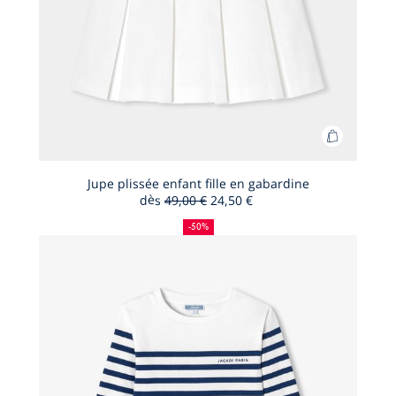
Ajouter
au
panier
Jupe plissée enfant fille en gabardine
dès
49,00 €
24,50 €
Jupe
50
Ancien
Nouveau
plissée
%
prix
prix
-50%
de
:
:
enfant
réduction
fille
en
gabardin