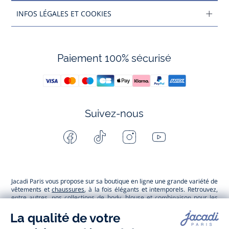
INFOS LÉGALES ET COOKIES
Paiement 100% sécurisé
Suivez-nous
Facebook
Tiktok
Instagram
Youtube
-
-
-
-
Jacadi
Jacadi
Jacadi
Jacadi
Paris
Paris
Paris
Paris
Jacadi Paris vous propose sur sa boutique en ligne une grande variété de
vêtements et
chaussures
, à la fois élégants et intemporels. Retrouvez,
entre autres, nos collections de body, blouse et combinaison pour les
nouveaux-nés
, de t-shirt, pull et short pour les
bébés
et de pantalons,
chaussettes et accessoires pour les
enfants
de 1 mois à 12 ans.
Découvrez nos collections mode et tendance pour filles et garçons.