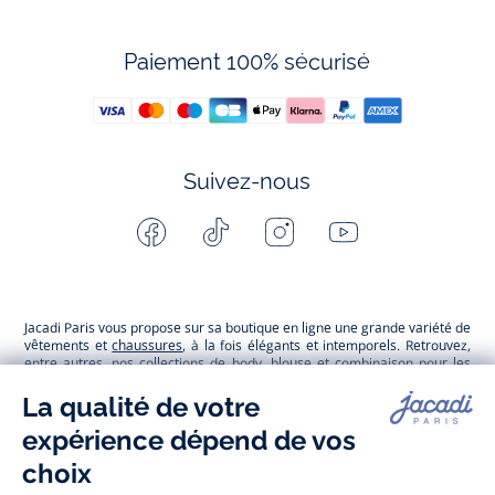
Paiement 100% sécurisé
Suivez-nous
Facebook
Tiktok
Instagram
Youtube
-
-
-
-
Jacadi
Jacadi
Jacadi
Jacadi
Paris
Paris
Paris
Paris
Jacadi Paris vous propose sur sa boutique en ligne une grande variété de
vêtements et
chaussures
, à la fois élégants et intemporels. Retrouvez,
entre autres, nos collections de body, blouse et combinaison pour les
nouveaux-nés
, de t-shirt, pull et short pour les
bébés
et de pantalons,
chaussettes et accessoires pour les
enfants
de 1 mois à 12 ans.
Découvrez nos collections mode et tendance pour filles et garçons.
Grâce à
Jacadi Seconde Vie
, donnez une seconde vie à vos articles pour
enfants. Profitez aussi de nos collections spéciales fête de fin d’année et
trouvez des idées
cadeaux de Noël
. Un heureux événement est arrivé ?
Retrouvez nos idées
cadeaux de naissance
, ainsi que le
mobilier
.