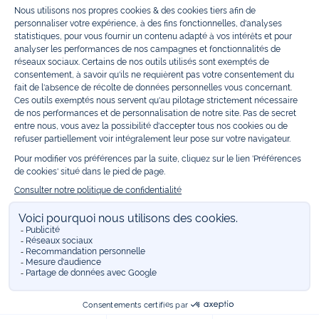
Bénéficiez également de prix réduits avec nos collections spéciales de
vêtements enfants en soldes
et de notre
collection Outlet
toute l’année.
Guettez les
promotions Prix Doux
, une opération spéciale Jacadi avec
des vêtements enfant à prix tout ronds. Adhérez au programme de
Fidélité Jacadi afin de profiter des
ventes privées
. Retrouvez la collection
Les Essentiels
et ses vêtements emblématiques aux couleurs de la
marque, la collection
Reflex
aux vêtements originaux et ludiques avec
des détails réfléchissants, la collection
Sport Chic
aussi innovante
qu'élégante, ainsi que
les Petits tricots
pour compléter le vestiaire de
bébé. Pour passer l’automne et l’hiver au chaud, Jacadi vous propose une
collection de
manteaux bébé et enfant
et de
chaussures d'hiver
. Pendant
les
Jolis Jours
, c’est l’occasion de retrouver la nouvelle collection Jacadi
bébé et enfant à prix doux. Un mariage, un baptême, une communion de
prévue ? Trouvez une
tenue de cérémonie
pour votre enfant. Retrouvez
les sacs
Tohana
, confectionnés en partenariat avec l'Association
malgache Tohana et soutenez un projet permettant à des mamans en
situation de grande précarité d’apprendre le métier de couturière.
Découvrez aussi
les patrons Jacadi
à faire vous-même à partager et à
transmettre. Pour bien s'équiper pour la
rentrée
et répondre aux
besoins des écoles, retrouvez une
collection uniforme
déclinée en
marine, gris, bleu ciel, beige et blanc pour habiller les enfants de la tête
aux pieds. Retrouvez les recommandations Jacadi pour
l'entretien des
belles matières
. Réservez en ligne, achetez en boutique avec la
E-
réservation
. Retrouvez les réponses à vos questions dans les
FAQ Call &
Collect
.