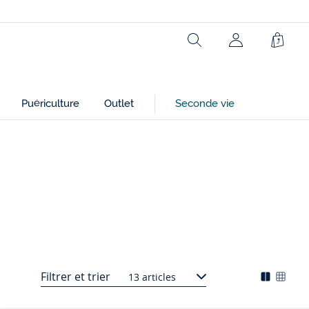
Rechercher
Mon
Panie
compte
(non
connecté)
Puériculture
Outlet
Seconde vie
Filtrer et trier
13 articles
gorie
Mode
Chan
nte
d'affich
l'affi