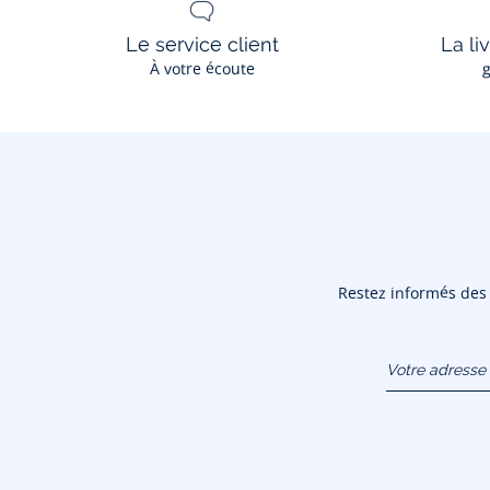
Le service client
La li
À votre écoute
g
Restez informés des n
Votre adresse 
(exemple :
jacquesadit@