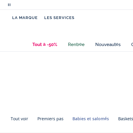
Mettre
en
LA MARQUE
LES SERVICES
pause
le
défilement
des
Tout à -50%
Rentrée
Nouveautés
messages
Passer
Passer
la
la
navigation
navigation
inter
inter
catégorie
catégorie
Tout voir
Premiers pas
Babies et salomés
Baskets
Passer
Passer
la
la