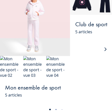
Club de sport
5 articles
Loo
sui
Mon ensemble de sport
5 articles
-
-
-
-
-
-
-
-
-
-