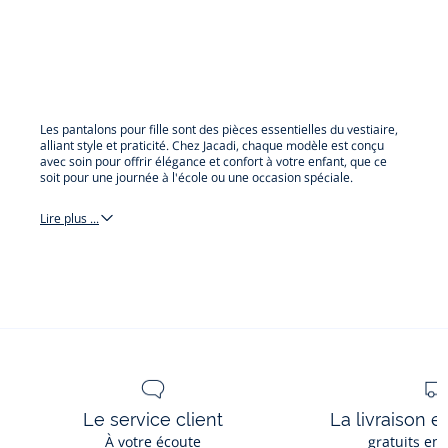
vue
vue
vue
vue
vue
vue
vue
vue
vue
vue
01
02
03
04
05
06
07
08
09
010
Les pantalons pour fille sont des pièces essentielles du vestiaire,
alliant style et praticité. Chez Jacadi, chaque modèle est conçu
avec soin pour offrir élégance et confort à votre enfant, que ce
soit pour une journée à l'école ou une occasion spéciale.
Lire plus ...
pantalon
et
salopette
Le service client
La livraison e
À votre écoute
gratuits en