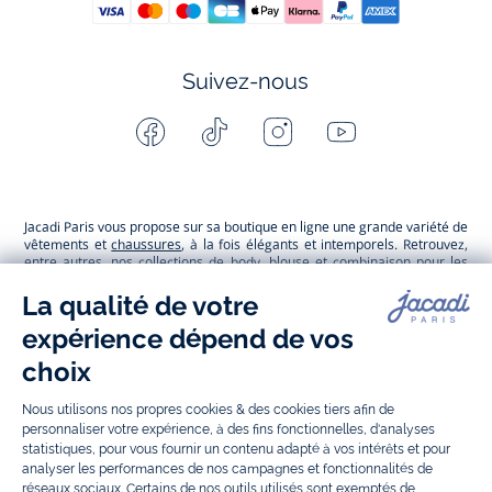
Suivez-nous
Facebook
Tiktok
Instagram
Youtube
-
-
-
-
Jacadi
Jacadi
Jacadi
Jacadi
Paris
Paris
Paris
Paris
Jacadi Paris vous propose sur sa boutique en ligne une grande variété de
vêtements et
chaussures
, à la fois élégants et intemporels. Retrouvez,
entre autres, nos collections de body, blouse et combinaison pour les
nouveaux-nés
, de t-shirt, pull et short pour les
bébés
et de pantalons,
chaussettes et accessoires pour les
enfants
de 1 mois à 12 ans.
Découvrez nos collections mode et tendance pour filles et garçons.
Grâce à
Jacadi Seconde Vie
, donnez une seconde vie à vos articles pour
enfants. Profitez aussi de nos collections spéciales fête de fin d’année et
trouvez des idées
cadeaux de Noël
. Un heureux événement est arrivé ?
Retrouvez nos idées
cadeaux de naissance
, ainsi que le
mobilier
.
Bénéficiez également de prix réduits avec nos collections spéciales de
vêtements enfants en soldes
et de notre
collection Outlet
toute l’année.
Guettez les
promotions Prix Doux
, une opération spéciale Jacadi avec
des vêtements enfant à prix tout ronds. Adhérez au programme de
Fidélité Jacadi afin de profiter des
ventes privées
. Retrouvez la collection
Les Essentiels
et ses vêtements emblématiques aux couleurs de la