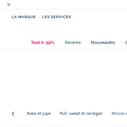
Mettre
en
LA MARQUE
LES SERVICES
pause
le
défilement
des
Tout à -50%
Rentrée
Nouveautés
messages
Passer
Passer
la
la
navigation
navigation
inter
inter
catégorie
catégorie
Tout voir
Robe et jupe
Pull, sweat et cardigan
Blouse 
Passer
Passer
Catégorie
la
la
précédente