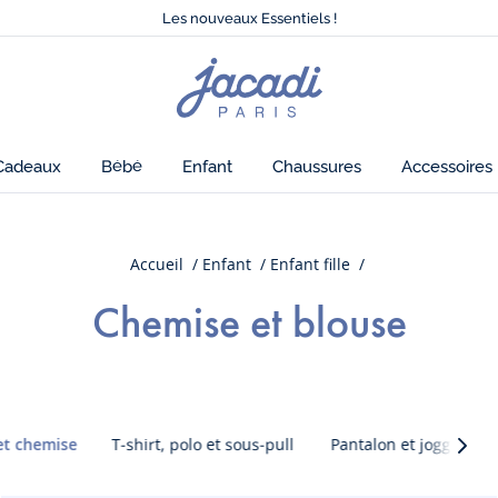
Tout à -50% sur la collection été*
Les nouveaux Essentiels !
Nouvelle collection Automne-Hiver !
Livraison offerte à domicile dès 79€*
Page
Tout à -50% sur la collection été*
d'accueil
Les nouveaux Essentiels !
Jacadi
Cadeaux
Bébé
Enfant
Chaussures
Accessoires
Accueil
Enfant
Enfant fille
Chemise et blouse
et chemise
T-shirt, polo et sous-pull
Pantalon et jogging
Caté
suiva