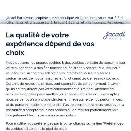
Jacadi
Jacadi
Jacadi
Jacadi
Paris
Paris
Paris
Paris
Jacadi Paris vous propose sur sa boutique en ligne une grande variété de
vêtements et
chaussures
, à la fois élégants et intemporels. Retrouvez,
entre autres, nos collections de body, blouse et combinaison pour les
nouveaux-nés
, de t-shirt, pull et short pour les
bébés
et de pantalons,
chaussettes et accessoires pour les
enfants
de 1 mois à 12 ans.
Découvrez nos collections mode et tendance pour filles et garçons.
Grâce à
Jacadi Seconde Vie
, donnez une seconde vie à vos articles pour
enfants. Profitez aussi de nos collections spéciales fête de fin d’année et
trouvez des idées
cadeaux de Noël
. Un heureux événement est arrivé ?
Retrouvez nos idées
cadeaux de naissance
, ainsi que le
mobilier
.
Bénéficiez également de prix réduits avec nos collections spéciales de
vêtements enfants en soldes
et de notre
collection Outlet
toute l’année.
Guettez les
promotions Prix Doux
, une opération spéciale Jacadi avec
des vêtements enfant à prix tout ronds. Adhérez au programme de
Fidélité Jacadi afin de profiter des
ventes privées
. Retrouvez la collection
Les Essentiels
et ses vêtements emblématiques aux couleurs de la
marque, la collection
Reflex
aux vêtements originaux et ludiques avec
des détails réfléchissants, la collection
Sport Chic
aussi innovante
qu'élégante, ainsi que
les Petits tricots
pour compléter le vestiaire de
bébé. Pour passer l’automne et l’hiver au chaud, Jacadi vous propose une
collection de
manteaux bébé et enfant
et de
chaussures d'hiver
. Pendant
les
Jolis Jours
, c’est l’occasion de retrouver la nouvelle collection Jacadi
bébé et enfant à prix doux. Un mariage, un baptême, une communion de
prévue ? Trouvez une
tenue de cérémonie
pour votre enfant. Retrouvez
les sacs
Tohana
, confectionnés en partenariat avec l'Association