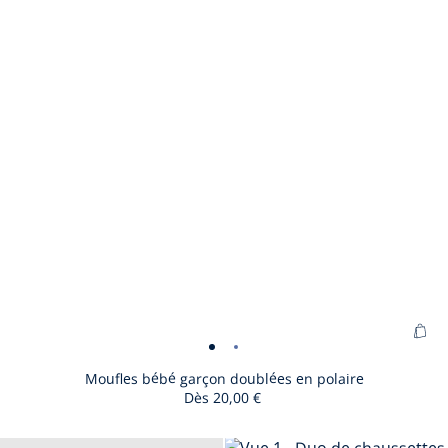
Ajo
Moufles
Moufles
au
bébé
bébé
Moufles bébé garçon doublées en polaire
pan
Dès
20,00 €
garçon
garçon
:
doublées
doublées
Mou
en
en
Taille
Moufles
Taille
Moufles