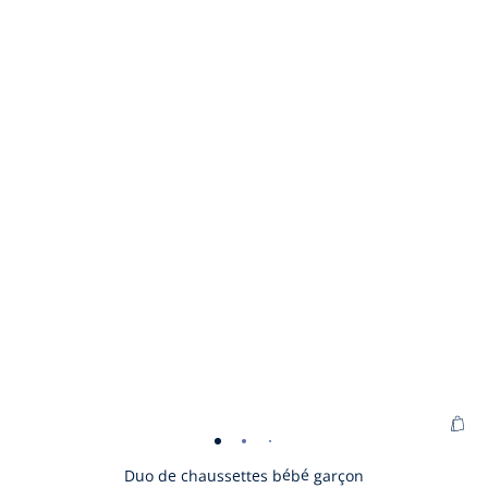
Ajo
Duo
Duo
Duo
au
de
de
de
Duo de chaussettes bébé garçon
pan