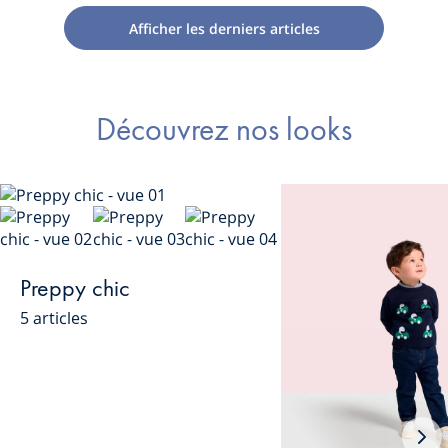
vue
vue
vue
à
à
à
à
fine
Afficher les derniers articles
01
02
03
fines
fines
fines
fines
côt
côtes
côtes
côtes
côtes
Découvrez nos looks
Preppy chic
5 articles
Loo