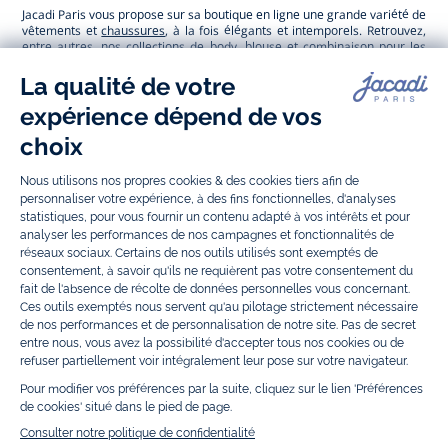
Jacadi Paris vous propose sur sa boutique en ligne une grande variété de
vêtements et
chaussures
, à la fois élégants et intemporels. Retrouvez,
entre autres, nos collections de body, blouse et combinaison pour les
nouveaux-nés
, de t-shirt, pull et short pour les
bébés
et de pantalons,
chaussettes et accessoires pour les
enfants
de 1 mois à 12 ans.
Découvrez nos collections mode et tendance pour filles et garçons.
Grâce à
Jacadi Seconde Vie
, donnez une seconde vie à vos articles pour
enfants. Profitez aussi de nos collections spéciales fête de fin d’année et
trouvez des idées
cadeaux de Noël
. Un heureux événement est arrivé ?
Retrouvez nos idées
cadeaux de naissance
, ainsi que le
mobilier
.
Bénéficiez également de prix réduits avec nos collections spéciales de
vêtements enfants en soldes
et de notre
collection Outlet
toute l’année.
Guettez les
promotions Prix Doux
, une opération spéciale Jacadi avec
des vêtements enfant à prix tout ronds. Adhérez au programme de
Fidélité Jacadi afin de profiter des
ventes privées
. Retrouvez la collection
Les Essentiels
et ses vêtements emblématiques aux couleurs de la
marque, la collection
Reflex
aux vêtements originaux et ludiques avec
des détails réfléchissants, la collection
Sport Chic
aussi innovante
qu'élégante, ainsi que
les Petits tricots
pour compléter le vestiaire de
bébé. Pour passer l’automne et l’hiver au chaud, Jacadi vous propose une
collection de
manteaux bébé et enfant
et de
chaussures d'hiver
. Pendant
les
Jolis Jours
, c’est l’occasion de retrouver la nouvelle collection Jacadi
bébé et enfant à prix doux. Un mariage, un baptême, une communion de
prévue ? Trouvez une
tenue de cérémonie
pour votre enfant. Retrouvez
les sacs
Tohana
, confectionnés en partenariat avec l'Association
malgache Tohana et soutenez un projet permettant à des mamans en
situation de grande précarité d’apprendre le métier de couturière.
Découvrez aussi
les patrons Jacadi
à faire vous-même à partager et à