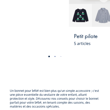
sui
Petit pilote
5 articles
-
-
-
-
-
-
-
-
-
-
vue
vue
vue
vue
vue
vue
vue
vue
vue
vue
01
02
03
04
05
06
07
08
09
010
Un bonnet pour bébé est bien plus qu'un simple accessoire ; c'est
une pièce essentielle du vestiaire de votre enfant, alliant
protection et style. Découvrez nos conseils pour choisir le bonnet
parfait pour votre bébé, en tenant compte des saisons, des
matières et des occasions spéciales.