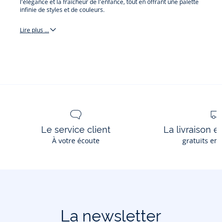
l'élégance et la fraîcheur de l'enfance, tout en offrant une palette
infinie de styles et de couleurs.
Lire plus ...
polo
tshirt
et
sous-
pull
Le service client
La livraison e
À votre écoute
gratuits en
La newsletter