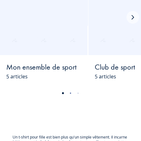
Loo
sui
Mon ensemble de sport
Club de sport
5 articles
5 articles
-
-
-
-
-
-
-
-
-
vue
vue
vue
vue
vue
vue
vue
vue
vue
01
02
03
04
05
06
07
08
09
Un t-shirt pour fille est bien plus qu'un simple vêtement. Il incarne