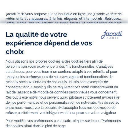
Jacadi
Jacadi
Jacadi
Jacadi
Paris
Paris
Paris
Paris
Jacadi Paris vous propose sur sa boutique en ligne une grande variété de
vêtements et
chaussures
, à la fois élégants et intemporels. Retrouvez,
entre autres, nos collections de body, blouse et combinaison pour les
nouveaux-nés
, de t-shirt, pull et short pour les
bébés
et de pantalons,
chaussettes et accessoires pour les
enfants
de 1 mois à 12 ans.
Découvrez nos collections mode et tendance pour filles et garçons.
Grâce à
Jacadi Seconde Vie
, donnez une seconde vie à vos articles pour
enfants. Profitez aussi de nos collections spéciales fête de fin d’année et
trouvez des idées
cadeaux de Noël
. Un heureux événement est arrivé ?
Retrouvez nos idées
cadeaux de naissance
, ainsi que le
mobilier
.
Bénéficiez également de prix réduits avec nos collections spéciales de
vêtements enfants en soldes
et de notre
collection Outlet
toute l’année.
Guettez les
promotions Prix Doux
, une opération spéciale Jacadi avec
des vêtements enfant à prix tout ronds. Adhérez au programme de
Fidélité Jacadi afin de profiter des
ventes privées
. Retrouvez la collection
Les Essentiels
et ses vêtements emblématiques aux couleurs de la
marque, la collection
Reflex
aux vêtements originaux et ludiques avec
des détails réfléchissants, la collection
Sport Chic
aussi innovante
qu'élégante, ainsi que
les Petits tricots
pour compléter le vestiaire de
bébé. Pour passer l’automne et l’hiver au chaud, Jacadi vous propose une
collection de
manteaux bébé et enfant
et de
chaussures d'hiver
. Pendant
les
Jolis Jours
, c’est l’occasion de retrouver la nouvelle collection Jacadi
bébé et enfant à prix doux. Un mariage, un baptême, une communion de
prévue ? Trouvez une
tenue de cérémonie
pour votre enfant. Retrouvez
les sacs
Tohana
, confectionnés en partenariat avec l'Association