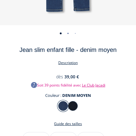
-
-
-
-
vue
vue
vue
vue
Jean slim enfant fille - denim moyen
01
02
03
04
Description
dès
39,00 €
Soit
39
points fidélité avec
Le Club Jacadi
Couleur :
DENIM MOYEN
Couleur
DENIM
DENIM
MOYEN
FONCE
Guide des tailles
Taille