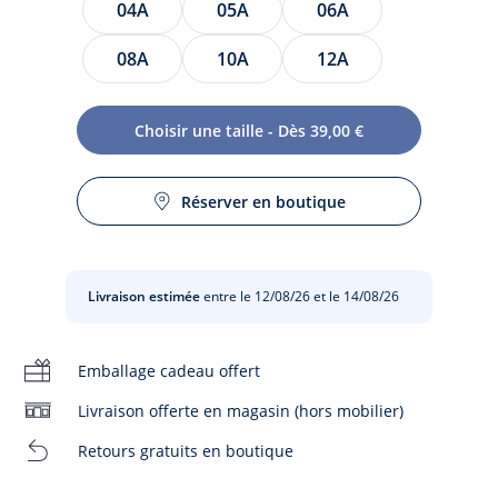
04A
05A
06A
08A
10A
12A
Choisir une taille - Dès 39,00 €
Allié du quotidien, le jean slim enfant fille séduit pour sa
polyvalence. Décliné en denim légèrement délavé, sweat,
Réserver en boutique
Entretien :
blouse, baskets ou salomés, ce jean facile à enfiler répondra à
toutes les associations mode.
Repassage faible
-
Jean slim fille en coton majoritaire et élasthanne
Livraison estimée
entre le 12/08/26 et le 14/08/26
-
Délavage moyen
Chlore interdit
-
Taille ajustable de l'intérieur par élastique
-
Fermeture par zip et bouton
Emballage cadeau offert
Pas de sèche-linge
Livraison offerte en magasin (hors mobilier)
Composition :
Lavage à 30 °
Retours gratuits en boutique
Tissu principal: 91% coton - 7% polyester - 2% elasthane
Pas de pressing