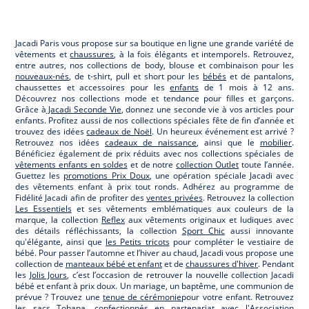
Jacadi
Jacadi
Jacadi
Jacadi
Paris
Paris
Paris
Paris
Jacadi Paris vous propose sur sa boutique en ligne une grande variété de
vêtements et
chaussures
, à la fois élégants et intemporels. Retrouvez,
entre autres, nos collections de body, blouse et combinaison pour les
nouveaux-nés
, de t-shirt, pull et short pour les
bébés
et de pantalons,
chaussettes et accessoires pour les
enfants
de 1 mois à 12 ans.
Découvrez nos collections mode et tendance pour filles et garçons.
Grâce à
Jacadi Seconde Vie
, donnez une seconde vie à vos articles pour
enfants. Profitez aussi de nos collections spéciales fête de fin d’année et
trouvez des idées
cadeaux de Noël
. Un heureux événement est arrivé ?
Retrouvez nos idées
cadeaux de naissance
, ainsi que le
mobilier
.
Bénéficiez également de prix réduits avec nos collections spéciales de
vêtements enfants en soldes
et de notre
collection Outlet
toute l’année.
Guettez les
promotions Prix Doux
, une opération spéciale Jacadi avec
des vêtements enfant à prix tout ronds. Adhérez au programme de
Fidélité Jacadi afin de profiter des
ventes privées
. Retrouvez la collection
Les Essentiels
et ses vêtements emblématiques aux couleurs de la
marque, la collection
Reflex
aux vêtements originaux et ludiques avec
des détails réfléchissants, la collection
Sport Chic
aussi innovante
qu'élégante, ainsi que
les Petits tricots
pour compléter le vestiaire de
bébé. Pour passer l’automne et l’hiver au chaud, Jacadi vous propose une
collection de
manteaux bébé et enfant
et de
chaussures d'hiver
. Pendant
les
Jolis Jours
, c’est l’occasion de retrouver la nouvelle collection Jacadi
bébé et enfant à prix doux. Un mariage, un baptême, une communion de
prévue ? Trouvez une
tenue de cérémonie
pour votre enfant. Retrouvez
les sacs
Tohana
, confectionnés en partenariat avec l'Association