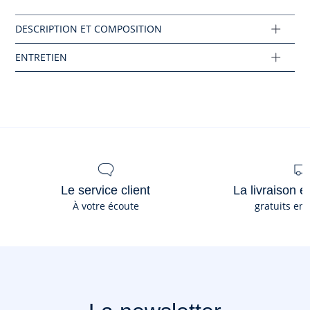
Réf : 2044809
Ce produit peut-être recyclé.
En savoir plus
Le service client
La livraison e
À votre écoute
gratuits en