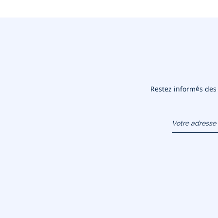
Restez informés des n
Votre adresse 
(exemple :
jacquesadit@