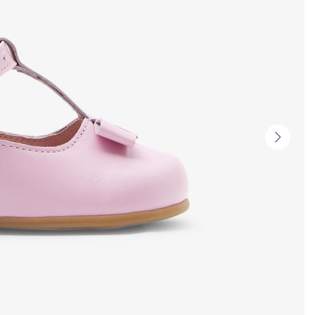
Vignet
suivan
-
Produi