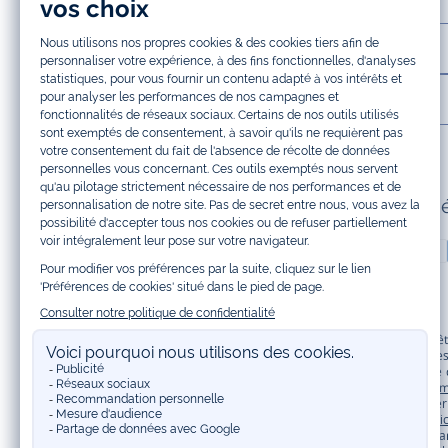
LA MAISON JACADI
INFOS LÉGALES ET COOKIES
Paiement 100% sécuris
Jacadi Paris vous propose sur sa boutique en ligne une grande variété de v
shirt, pull et short pour les
bébés
et de pantalons, chaussettes et accessoire
à vos articles pour enfants. Profitez aussi de nos collections spéciales fêt
Bénéficiez également de prix réduits avec nos collections spéciales de
vêtem
à prix tout ronds. Adhérez au programme de Fidélité Jacadi afin de profite
originaux et ludiques avec des détails réfléchissants, la collection
Sport Chi
une collection de
manteaux bébé et enfant
et de
chaussures d'hiver
. Penda