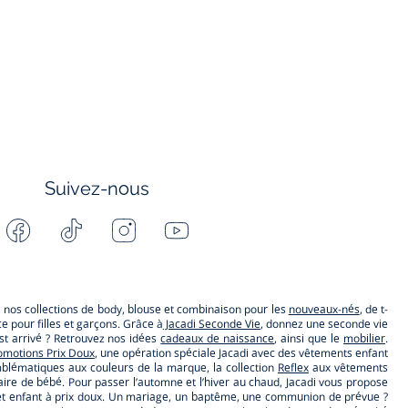
Suivez-nous
Facebook
Tiktok
Instagram
Youtube
-
-
-
-
Jacadi
Jacadi
Jacadi
Jacadi
Paris
Paris
Paris
Paris
s, nos collections de body, blouse et combinaison pour les
nouveaux-nés
, de t-
 pour filles et garçons. Grâce à
Jacadi Seconde Vie
, donnez une seconde vie
t arrivé ? Retrouvez nos idées
cadeaux de naissance
, ainsi que le
mobilier
.
omotions Prix Doux
, une opération spéciale Jacadi avec des vêtements enfant
lématiques aux couleurs de la marque, la collection
Reflex
aux vêtements
ire de bébé. Pour passer l’automne et l’hiver au chaud, Jacadi vous propose
ébé et enfant à prix doux. Un mariage, un baptême, une communion de prévue ?