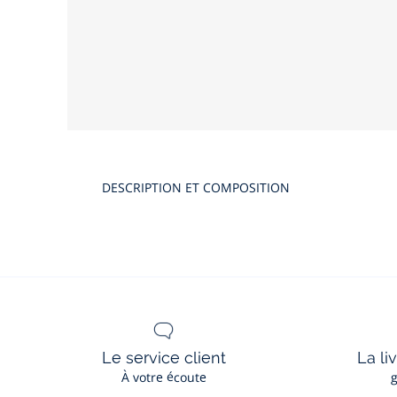
Galerie
produit
DESCRIPTION ET COMPOSITION
Le service client
La li
À votre écoute
g