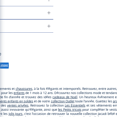
é
êtements et
chaussures
, à la fois élégants et intemporels. Retrouvez, entre autre
s pour les
enfants
de 1 mois à 12 ans. Découvrez nos collections mode et tendance
e de fin d’année et trouvez des idées
cadeaux de Noël
. Un heureux événement es
ents enfants en soldes
et de notre
collection Outlet
toute l’année. Guettez les
pr
r des
ventes privées
. Retrouvez la collection
Les Essentiels
et ses vêtements emb
c
aussi innovante qu'élégante, ainsi que
les Petits tricots
pour compléter le vestia
nt les
Jolis Jours
, c’est l’occasion de retrouver la nouvelle collection Jacadi b