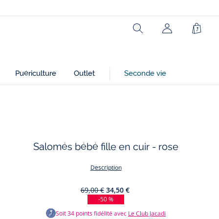
Réf : 2046061
Rechercher
Mon
Panie
Ce produit peut-être recyclé.
compte
En savoir plus
(non
connecté)
Puériculture
Outlet
Seconde vie
Salomés bébé fille en cuir - rose
Description
69,00 €
34,50 €
-50 %
Soit
34
points fidélité avec
Le Club Jacadi