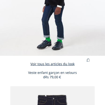
Ajouter
Voir tous les articles du look
au
panier
Veste enfant garçon en velours
dès
79,00 €
Veste
enfant
garçon
en
velours