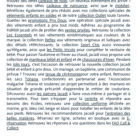
trouvez des idées
cadeaux de Noël
. Un heureux événement est arrivé ?
Retrouvez nos idées
cadeaux de naissance
, ainsi que le
mobilier
.
Bénéficiez également de prix réduits avec nos collections spéciales de
vêtements enfants en soldes
et de notre
collection Outlet
toute l’année.
Guettez les
promotions Prix Doux
, une opération spéciale Jacadi avec
des vêtements enfant à prix tout ronds. Adhérez au programme de
Fidélité Jacadi afin de profiter des
ventes privées
. Retrouvez la collection
Les Essentiels
et ses vêtements emblématiques aux couleurs de la
marque, la collection
Reflex
aux vêtements originaux et ludiques avec
des détails réfléchissants, la collection
Sport Chic
aussi innovante
qu'élégante, ainsi que
les Petits tricots
pour compléter le vestiaire de
bébé. Pour passer l’automne et l’hiver au chaud, Jacadi vous propose une
collection de
manteaux bébé et enfant
et de
chaussures d'hiver
. Pendant
les
Jolis Jours
, c’est l’occasion de retrouver la nouvelle collection Jacadi
bébé et enfant à prix doux. Un mariage, un baptême, une communion de
prévue ? Trouvez une
tenue de cérémonie
pour votre enfant. Retrouvez
les sacs
Tohana
, confectionnés en partenariat avec l'Association
malgache Tohana et soutenez un projet permettant à des mamans en
situation de grande précarité d’apprendre le métier de couturière.
Découvrez aussi
les patrons Jacadi
à faire vous-même à partager et à
transmettre. Pour bien s'équiper pour la
rentrée
et répondre aux
besoins des écoles, retrouvez une
collection uniforme
déclinée en
marine, gris, bleu ciel, beige et blanc pour habiller les enfants de la tête
aux pieds. Retrouvez les recommandations Jacadi pour
l'entretien des
belles matières
. Réservez en ligne, achetez en boutique avec la
E-
réservation
. Retrouvez les réponses à vos questions dans les
FAQ Call &
Collect
.