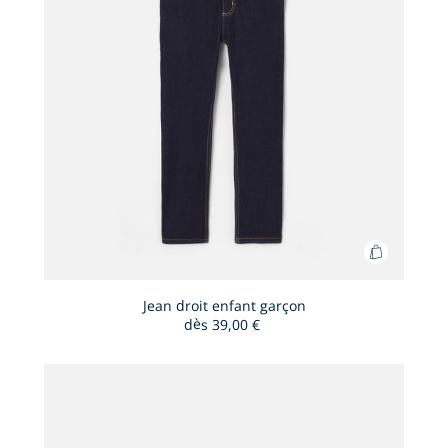
Ajouter
au
panier
Jean droit enfant garçon
dès
39,00 €
Jean
droit
enfant
garçon