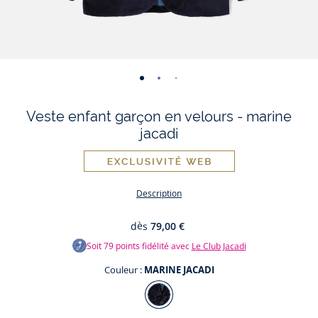
-
-
-
-
vue
vue
vue
vue
Veste enfant garçon en velours - marine
01
02
03
04
jacadi
Description
dès
79,00 €
Soit
79
points fidélité avec
Le Club Jacadi
Couleur :
MARINE JACADI
Couleur
MARINE