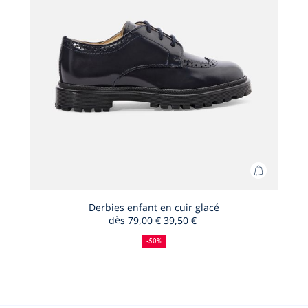
Ajouter
au
panier
Derbies enfant en cuir glacé
dès
79,00 €
39,50 €
Derbies
50
Ancien
Nouveau
enfant
%
prix
prix
-50%
de
:
:
en
réduction
cuir
glacé