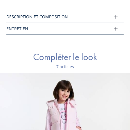
Tissu principal: 98% coton - 2% elasthane
Pas de sèche-linge
Réf : 2044808
Ce produit peut-être recyclé.
En savoir plus
Compléter le look
7 articles