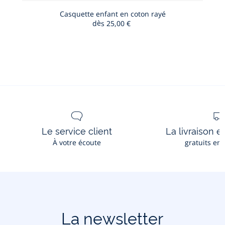
au
panier
Casquette enfant en coton rayé
dès
25,00 €
Casquett
enfant
en
coton
rayé
Le service client
La livraison e
À votre écoute
gratuits en
La newsletter