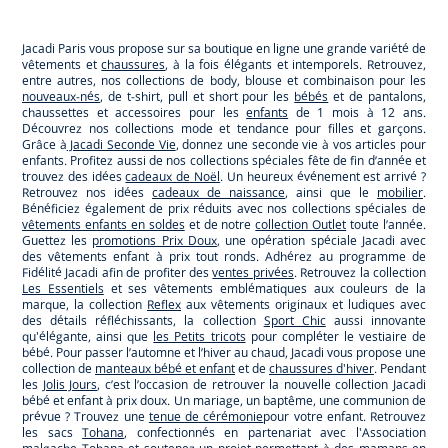
Jacadi
Jacadi
Jacadi
Jacadi
Paris
Paris
Paris
Paris
Jacadi Paris vous propose sur sa boutique en ligne une grande variété de
vêtements et
chaussures
, à la fois élégants et intemporels. Retrouvez,
entre autres, nos collections de body, blouse et combinaison pour les
nouveaux-nés
, de t-shirt, pull et short pour les
bébés
et de pantalons,
chaussettes et accessoires pour les
enfants
de 1 mois à 12 ans.
Découvrez nos collections mode et tendance pour filles et garçons.
Grâce à
Jacadi Seconde Vie
, donnez une seconde vie à vos articles pour
enfants. Profitez aussi de nos collections spéciales fête de fin d’année et
trouvez des idées
cadeaux de Noël
. Un heureux événement est arrivé ?
Retrouvez nos idées
cadeaux de naissance
, ainsi que le
mobilier
.
Bénéficiez également de prix réduits avec nos collections spéciales de
vêtements enfants en soldes
et de notre
collection Outlet
toute l’année.
Guettez les
promotions Prix Doux
, une opération spéciale Jacadi avec
des vêtements enfant à prix tout ronds. Adhérez au programme de
Fidélité Jacadi afin de profiter des
ventes privées
. Retrouvez la collection
Les Essentiels
et ses vêtements emblématiques aux couleurs de la
marque, la collection
Reflex
aux vêtements originaux et ludiques avec
des détails réfléchissants, la collection
Sport Chic
aussi innovante
qu'élégante, ainsi que
les Petits tricots
pour compléter le vestiaire de
bébé. Pour passer l’automne et l’hiver au chaud, Jacadi vous propose une
collection de
manteaux bébé et enfant
et de
chaussures d'hiver
. Pendant
les
Jolis Jours
, c’est l’occasion de retrouver la nouvelle collection Jacadi
bébé et enfant à prix doux. Un mariage, un baptême, une communion de
prévue ? Trouvez une
tenue de cérémonie
pour votre enfant. Retrouvez
les sacs
Tohana
, confectionnés en partenariat avec l'Association