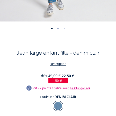
-
-
-
-
-
vue
vue
vue
vue
vue
01
02
03
04
05
Jean large enfant fille - denim clair
Description
dès
45,00 €
22,50 €
-50 %
Soit
22
points fidélité avec
Le Club Jacadi
Couleur :
DENIM CLAIR
Couleur
DENIM