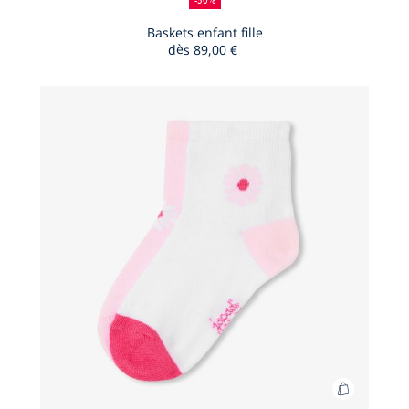
-50%
au
de
:
:
enfant
panier
Baskets enfant fille
réduction
fille
dès
89,00 €
Baskets
enfant
fille
Ajouter