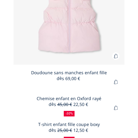
Ajouter
au
panier
Doudoune sans manches enfant fille
dès
69,00 €
Doudoun
Ajouter
sans
au
manches
panier
Chemise enfant en Oxford rayé
enfant
dès
45,00 €
22,50 €
Chemise
fille
50
Ancien
Nouveau
Ajouter
enfant
%
prix
prix
-50%
au
de
:
:
en
panier
T-shirt enfant fille coupe boxy
réduction
Oxford
dès
25,00 €
12,50 €
T-
rayé
50
Ancien
Nouveau