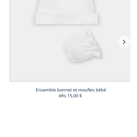
Vigne
suiva
-
Produ
du
look
Ensemble bonnet et moufles bébé
dès
15,00 €