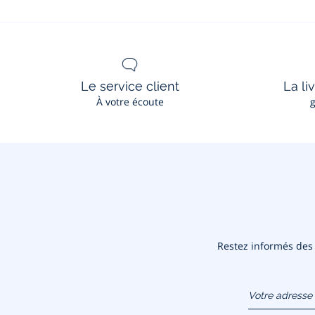
Le service client
La li
À votre écoute
g
Restez informés des n
Votre adresse 
(exemple :
jacquesadit@