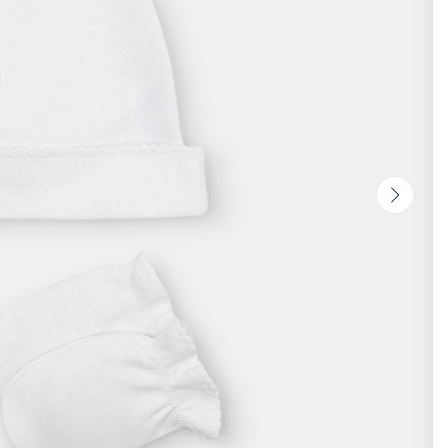
Vignet
suivan
-
Produi