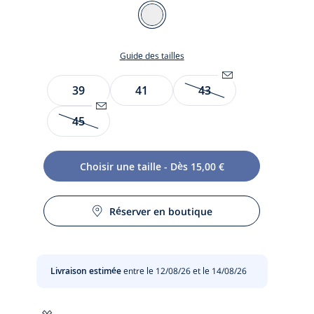
Couleur
BLANC
JACADI
Guide des tailles
Taille
39
41
43
Être
alerté(e)
45
Être
par
alerté(e)
email
te
par
lorsque
te
Choisir une taille - Dès 15,00 €
email
l’article
lorsque
sera
t
l’article
de
Réserver en boutique
sera
nouveau
de
disponible
nouveau
:
disponible
43
Livraison estimée
entre le 12/08/26 et le 14/08/26
:
45