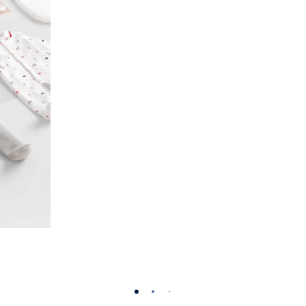
-
-
-