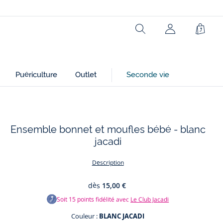
Rechercher
Panie
Puériculture
Outlet
Seconde vie
Ensemble bonnet et moufles bébé - blanc
jacadi
Description
dès
15,00 €
Soit
15
points fidélité avec
Le Club Jacadi
Couleur :
BLANC JACADI