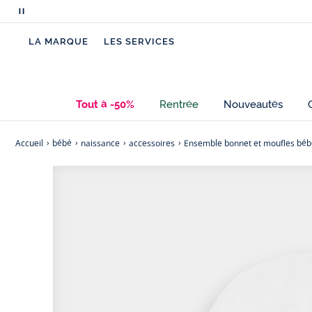
Mettre
en
LA MARQUE
LES SERVICES
pause
le
défilement
des
Tout à -50%
Rentrée
Nouveautés
messages
Accueil
bébé
naissance
accessoires
Ensemble bonnet et moufles béb