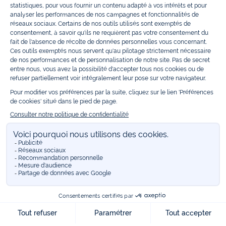
Guettez les
promotions Prix Doux
, une opération spéciale Jacadi avec
des vêtements enfant à prix tout ronds. Adhérez au programme de
Fidélité Jacadi afin de profiter des
ventes privées
. Retrouvez la collection
Les Essentiels
et ses vêtements emblématiques aux couleurs de la
marque, la collection
Reflex
aux vêtements originaux et ludiques avec
des détails réfléchissants, la collection
Sport Chic
aussi innovante
qu'élégante, ainsi que
les Petits tricots
pour compléter le vestiaire de
bébé. Pour passer l’automne et l’hiver au chaud, Jacadi vous propose une
collection de
manteaux bébé et enfant
et de
chaussures d'hiver
. Pendant
les
Jolis Jours
, c’est l’occasion de retrouver la nouvelle collection Jacadi
bébé et enfant à prix doux. Un mariage, un baptême, une communion de
prévue ? Trouvez une
tenue de cérémonie
pour votre enfant. Retrouvez
les sacs
Tohana
, confectionnés en partenariat avec l'Association
malgache Tohana et soutenez un projet permettant à des mamans en
situation de grande précarité d’apprendre le métier de couturière.
Découvrez aussi
les patrons Jacadi
à faire vous-même à partager et à
transmettre. Pour bien s'équiper pour la
rentrée
et répondre aux
besoins des écoles, retrouvez une
collection uniforme
déclinée en
marine, gris, bleu ciel, beige et blanc pour habiller les enfants de la tête
aux pieds. Retrouvez les recommandations Jacadi pour
l'entretien des
belles matières
. Réservez en ligne, achetez en boutique avec la
E-
réservation
. Retrouvez les réponses à vos questions dans les
FAQ Call &
Collect
.
Vous êtes sur le site Jacadi
FRANCE