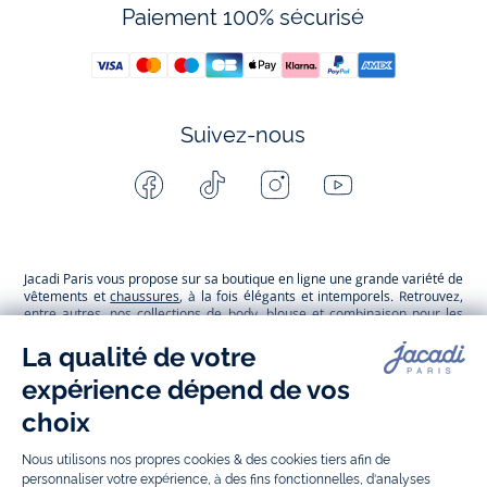
Paiement 100% sécurisé
Suivez-nous
Facebook
Tiktok
Instagram
Youtube
-
-
-
-
Jacadi
Jacadi
Jacadi
Jacadi
Paris
Paris
Paris
Paris
Jacadi Paris vous propose sur sa boutique en ligne une grande variété de
vêtements et
chaussures
, à la fois élégants et intemporels. Retrouvez,
entre autres, nos collections de body, blouse et combinaison pour les
nouveaux-nés
, de t-shirt, pull et short pour les
bébés
et de pantalons,
chaussettes et accessoires pour les
enfants
de 1 mois à 12 ans.
Découvrez nos collections mode et tendance pour filles et garçons.
Grâce à
Jacadi Seconde Vie
, donnez une seconde vie à vos articles pour
enfants. Profitez aussi de nos collections spéciales fête de fin d’année et
trouvez des idées
cadeaux de Noël
. Un heureux événement est arrivé ?
Retrouvez nos idées
cadeaux de naissance
, ainsi que le
mobilier
.
Bénéficiez également de prix réduits avec nos collections spéciales de
vêtements enfants en soldes
et de notre
collection Outlet
toute l’année.