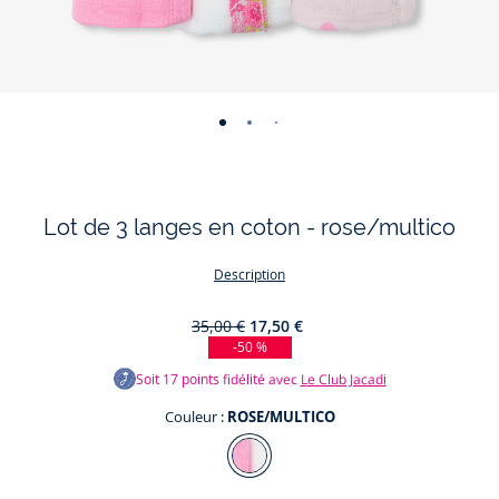
-
-
-
-
vue
vue
vue
vue
01
02
03
04
Lot de 3 langes en coton - rose/multico
Description
35,00 €
17,50 €
-50 %
Soit
17
points fidélité avec
Le Club Jacadi
Couleur :
ROSE/MULTICO
Couleur
ROSE/MULTICO
Alliés du quotidien, les langes sont déclinés dans un coton