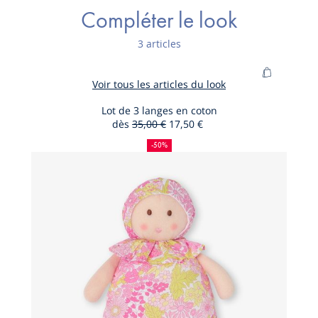
Ce produit peut-être recyclé.
Compléter le look
En savoir plus
3 articles
Ajouter
Voir tous les articles du look
au
panier
Lot de 3 langes en coton
dès
35,00 €
17,50 €
Lot
50
Ancien
Nouveau
de
%
prix
prix
-50%
de
:
:
3
réduction
langes
en
coton