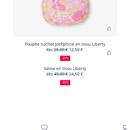
Ajouter
au
panier
Poupée hochet Joséphine en tissu Liberty
dès
25,00 €
12,50 €
Poupée
50
Ancien
Nouveau
Ajouter
hochet
%
prix
prix
-50%
au
de
:
:
Joséphin
panier
Valise en tissu Liberty
réduction
en
dès
49,00 €
24,50 €
Valise
tissu
50
Ancien
Nouveau
en
%
prix
prix
Liberty
-50%
de
:
:
tissu
réduction
Liberty