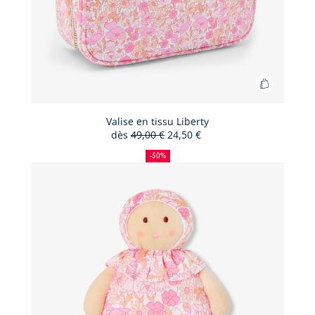
Ajouter
au
panier
Valise en tissu Liberty
dès
49,00 €
24,50 €
Valise
50
Ancien
Nouveau
en
%
prix
prix
-50%
de
:
:
tissu
réduction
Liberty