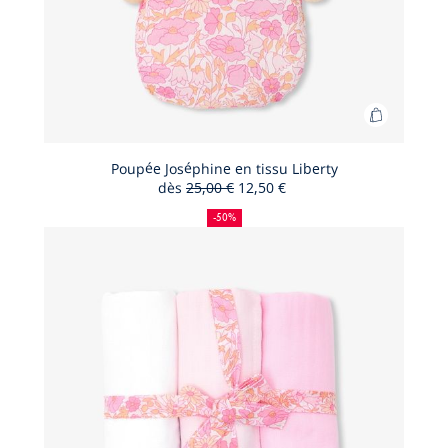
Ajouter
au
panier
Poupée Joséphine en tissu Liberty
dès
25,00 €
12,50 €
Poupée
50
Ancien
Nouveau
Joséphin
%
prix
prix
-50%
de
:
:
en
réduction
tissu
Liberty