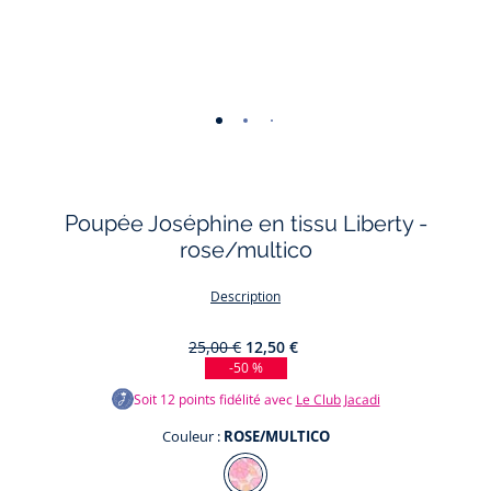
-
-
-
vue
vue
vue
01
02
03
Poupée Joséphine en tissu Liberty -
rose/multico
Description
25,00 €
12,50 €
-50 %
Soit
12
points fidélité avec
Le Club Jacadi
Couleur :
ROSE/MULTICO
Couleur