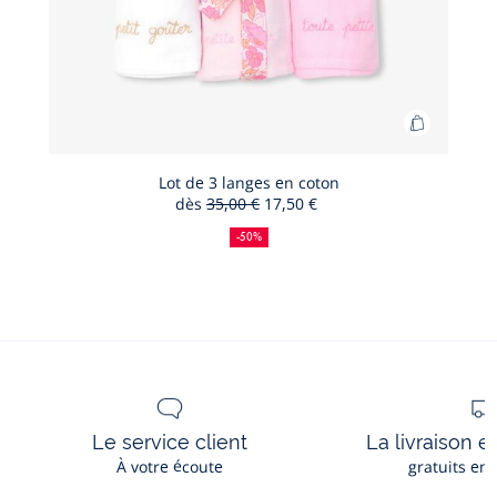
Ajouter
au
panier
Lot de 3 langes en coton
dès
35,00 €
17,50 €
Lot
50
Ancien
Nouveau
de
%
prix
prix
-50%
de
:
:
3
réduction
langes
en
coton
Le service client
La livraison e
À votre écoute
gratuits en