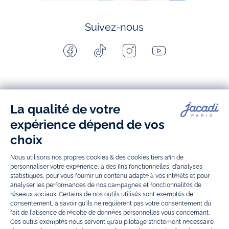
Suivez-nous
Facebook
Tiktok
Instagram
Youtube
-
-
-
-
Jacadi
Jacadi
Jacadi
Jacadi
Paris
Paris
Paris
Paris
Jacadi Paris vous propose sur sa boutique en ligne une grande variété de
vêtements et
chaussures
, à la fois élégants et intemporels. Retrouvez,
entre autres, nos collections de body, blouse et combinaison pour les
nouveaux-nés
, de t-shirt, pull et short pour les
bébés
et de pantalons,
chaussettes et accessoires pour les
enfants
de 1 mois à 12 ans.
Découvrez nos collections mode et tendance pour filles et garçons.
Grâce à
Jacadi Seconde Vie
, donnez une seconde vie à vos articles pour
enfants. Profitez aussi de nos collections spéciales fête de fin d’année et
trouvez des idées
cadeaux de Noël
. Un heureux événement est arrivé ?
Retrouvez nos idées
cadeaux de naissance
, ainsi que le
mobilier
.
Bénéficiez également de prix réduits avec nos collections spéciales de
vêtements enfants en soldes
et de notre
collection Outlet
toute l’année.
Guettez les
promotions Prix Doux
, une opération spéciale Jacadi avec
des vêtements enfant à prix tout ronds. Adhérez au programme de
Fidélité Jacadi afin de profiter des
ventes privées
. Retrouvez la collection
Les Essentiels
et ses vêtements emblématiques aux couleurs de la
marque, la collection
Reflex
aux vêtements originaux et ludiques avec