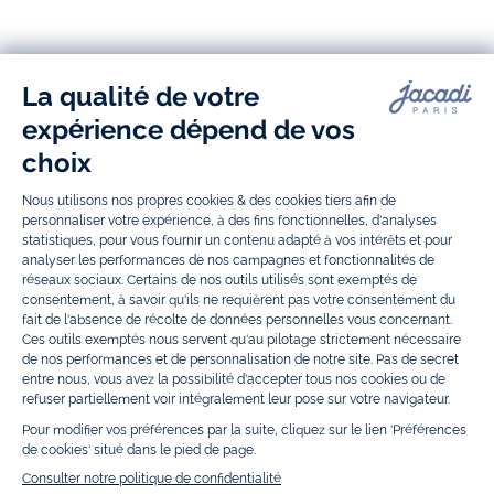
Jacadi
Jacadi
Jacadi
Jacadi
Paris
Paris
Paris
Paris
Jacadi Paris vous propose sur sa boutique en ligne une grande variété de
vêtements et
chaussures
, à la fois élégants et intemporels. Retrouvez,
entre autres, nos collections de body, blouse et combinaison pour les
nouveaux-nés
, de t-shirt, pull et short pour les
bébés
et de pantalons,
chaussettes et accessoires pour les
enfants
de 1 mois à 12 ans.
Découvrez nos collections mode et tendance pour filles et garçons.
Grâce à
Jacadi Seconde Vie
, donnez une seconde vie à vos articles pour
enfants. Profitez aussi de nos collections spéciales fête de fin d’année et
trouvez des idées
cadeaux de Noël
. Un heureux événement est arrivé ?
Retrouvez nos idées
cadeaux de naissance
, ainsi que le
mobilier
.
Bénéficiez également de prix réduits avec nos collections spéciales de
vêtements enfants en soldes
et de notre
collection Outlet
toute l’année.
Guettez les
promotions Prix Doux
, une opération spéciale Jacadi avec
des vêtements enfant à prix tout ronds. Adhérez au programme de
Fidélité Jacadi afin de profiter des
ventes privées
. Retrouvez la collection
Les Essentiels
et ses vêtements emblématiques aux couleurs de la
marque, la collection
Reflex
aux vêtements originaux et ludiques avec
des détails réfléchissants, la collection
Sport Chic
aussi innovante
qu'élégante, ainsi que
les Petits tricots
pour compléter le vestiaire de
bébé. Pour passer l’automne et l’hiver au chaud, Jacadi vous propose une
collection de
manteaux bébé et enfant
et de
chaussures d'hiver
. Pendant
les
Jolis Jours
, c’est l’occasion de retrouver la nouvelle collection Jacadi
bébé et enfant à prix doux. Un mariage, un baptême, une communion de
prévue ? Trouvez une
tenue de cérémonie
pour votre enfant. Retrouvez
les sacs
Tohana
, confectionnés en partenariat avec l'Association