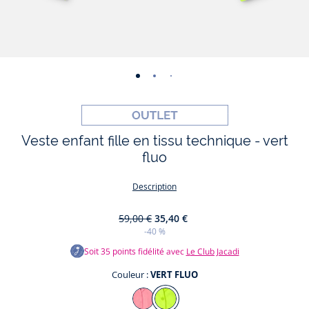
-
-
-
-
vue
vue
vue
vue
01
02
03
04
Veste enfant fille en tissu technique - vert
fluo
Description
59,00 €
35,40 €
-40 %
Soit
35
points fidélité avec
Le Club Jacadi
Couleur :
VERT FLUO
Couleur