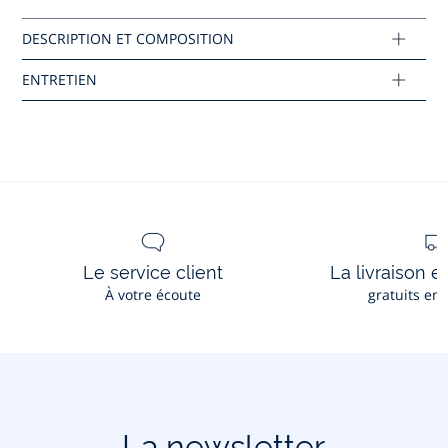
Tissu principal: 100% polyester
Réf : 2037989
Ce produit peut-être recyclé.
En savoir plus
Le service client
La livraison e
À votre écoute
gratuits en
La newsletter