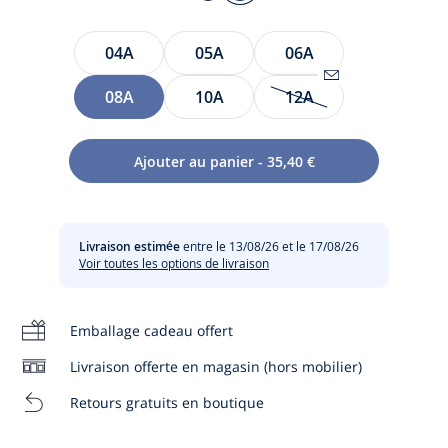
CORAIL
VERT
FLUO
Taille
04A
05A
06A
08A
10A
12A
Être
alerté(e)
Un quotidien joyeux et plein d'entrain avec cette veste
par
Ajouter au panier - 35,40 €
enfant fille. Esprit blazer confectionné en matière
email
Entretien :
technique pour un look sport chic, votre fille la portera avec
lorsque
la jupe plissée assortie ou une robe tennis pour l'été.
l’article
sera
Chlore interdit
Livraison estimée
entre le 13/08/26 et le 17/08/26
- Veste fille en maille technique
de
Voir toutes les options de livraison
- Non doublée
nouveau
Lavage à 30 °
- Poches plaquées
disponible
- Ouverture boutonnée
:
Emballage cadeau offert
Sèche-linge
12A
Proprieté qui repousse l'eau, les gouttes glissent
Livraison offerte en magasin (hors mobilier)
sur la matière
Pas de pressing
Retours gratuits en boutique
Composition :
Pas de repassage