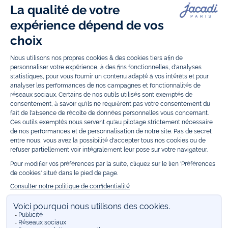
vêtements et
chaussures
, à la fois élégants et intemporels. Retrouvez,
entre autres, nos collections de body, blouse et combinaison pour les
nouveaux-nés
, de t-shirt, pull et short pour les
bébés
et de pantalons,
chaussettes et accessoires pour les
enfants
de 1 mois à 12 ans.
Découvrez nos collections mode et tendance pour filles et garçons.
Grâce à
Jacadi Seconde Vie
, donnez une seconde vie à vos articles pour
enfants. Profitez aussi de nos collections spéciales fête de fin d’année et
trouvez des idées
cadeaux de Noël
. Un heureux événement est arrivé ?
Retrouvez nos idées
cadeaux de naissance
, ainsi que le
mobilier
.
Bénéficiez également de prix réduits avec nos collections spéciales de
vêtements enfants en soldes
et de notre
collection Outlet
toute l’année.
Guettez les
promotions Prix Doux
, une opération spéciale Jacadi avec
des vêtements enfant à prix tout ronds. Adhérez au programme de
Fidélité Jacadi afin de profiter des
ventes privées
. Retrouvez la collection
Les Essentiels
et ses vêtements emblématiques aux couleurs de la
marque, la collection
Reflex
aux vêtements originaux et ludiques avec
des détails réfléchissants, la collection
Sport Chic
aussi innovante
qu'élégante, ainsi que
les Petits tricots
pour compléter le vestiaire de
bébé. Pour passer l’automne et l’hiver au chaud, Jacadi vous propose une
collection de
manteaux bébé et enfant
et de
chaussures d'hiver
. Pendant
les
Jolis Jours
, c’est l’occasion de retrouver la nouvelle collection Jacadi
bébé et enfant à prix doux. Un mariage, un baptême, une communion de
prévue ? Trouvez une
tenue de cérémonie
pour votre enfant. Retrouvez
les sacs
Tohana
, confectionnés en partenariat avec l'Association
malgache Tohana et soutenez un projet permettant à des mamans en
situation de grande précarité d’apprendre le métier de couturière.
Découvrez aussi
les patrons Jacadi
à faire vous-même à partager et à
transmettre. Pour bien s'équiper pour la
rentrée
et répondre aux