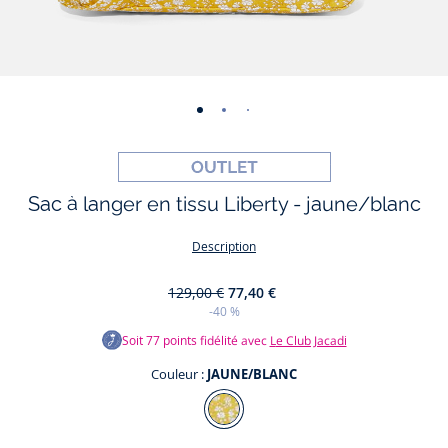
-
-
-
-
-
-
vue
vue
vue
vue
vue
vue
01
02
03
04
05
06
Sac à langer en tissu Liberty - jaune/blanc
Description
129,00 €
77,40 €
-40 %
Soit
77
points fidélité avec
Le Club Jacadi
Couleur :
JAUNE/BLANC
Couleur
JAUNE/BLANC