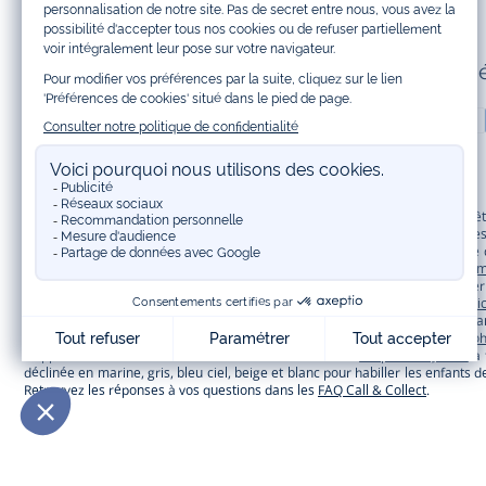
Paiement 100% sécuris
Jacadi Paris vous propose sur sa boutique en ligne une grande variété de v
shirt, pull et short pour les
bébés
et de pantalons, chaussettes et accessoire
à vos articles pour enfants. Profitez aussi de nos collections spéciales fêt
Bénéficiez également de prix réduits avec nos collections spéciales de
vêtem
à prix tout ronds. Adhérez au programme de Fidélité Jacadi afin de profite
originaux et ludiques avec des détails réfléchissants, la collection
Sport Chi
une collection de
manteaux bébé et enfant
et de
chaussures d'hiver
. Penda
Trouvez une
tenue de cérémonie
pour votre enfant. Retrouvez les sacs
To
d’apprendre le métier de couturière. Découvrez aussi
les patrons Jacadi
à 
déclinée en marine, gris, bleu ciel, beige et blanc pour habiller les enfant
Retrouvez les réponses à vos questions dans les
FAQ Call & Collect
.