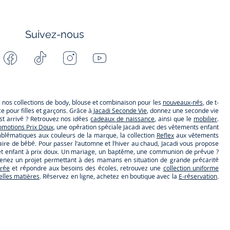
Suivez-nous
Facebook
Tiktok
Instagram
Youtube
-
-
-
-
Jacadi
Jacadi
Jacadi
Jacadi
Paris
Paris
Paris
Paris
s, nos collections de body, blouse et combinaison pour les
nouveaux-nés
, de t-
 pour filles et garçons. Grâce à
Jacadi Seconde Vie
, donnez une seconde vie
t arrivé ? Retrouvez nos idées
cadeaux de naissance
, ainsi que le
mobilier
.
omotions Prix Doux
, une opération spéciale Jacadi avec des vêtements enfant
lématiques aux couleurs de la marque, la collection
Reflex
aux vêtements
ire de bébé. Pour passer l’automne et l’hiver au chaud, Jacadi vous propose
ébé et enfant à prix doux. Un mariage, un baptême, une communion de prévue ?
utenez un projet permettant à des mamans en situation de grande précarité
trée
et répondre aux besoins des écoles, retrouvez une
collection uniforme
belles matières
. Réservez en ligne, achetez en boutique avec la
E-réservation
.