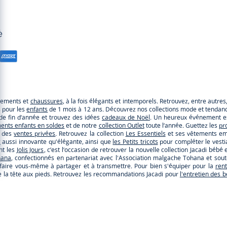
é
êtements et
chaussures
, à la fois élégants et intemporels. Retrouvez, entre autre
s pour les
enfants
de 1 mois à 12 ans. Découvrez nos collections mode et tendance
e de fin d’année et trouvez des idées
cadeaux de Noël
. Un heureux événement es
ents enfants en soldes
et de notre
collection Outlet
toute l’année. Guettez les
pr
r des
ventes privées
. Retrouvez la collection
Les Essentiels
et ses vêtements emb
c
aussi innovante qu'élégante, ainsi que
les Petits tricots
pour compléter le vestia
nt les
Jolis Jours
, c’est l’occasion de retrouver la nouvelle collection Jacadi b
hana
, confectionnés en partenariat avec l'Association malgache Tohana et so
faire vous-même à partager et à transmettre. Pour bien s'équiper pour la
ren
s de la tête aux pieds. Retrouvez les recommandations Jacadi pour
l'entretien des 