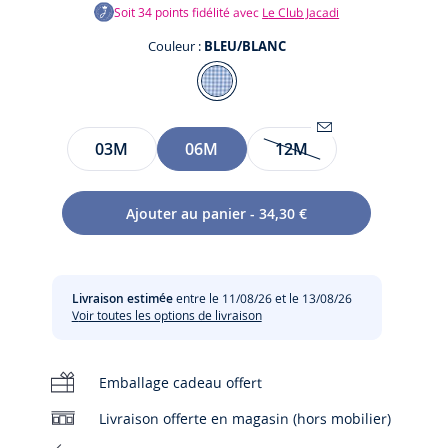
Soit
34
points fidélité avec
Le Club Jacadi
Couleur :
BLEU/BLANC
Couleur
BLEU/BLANC
Taille
03M
06M
12M
Être
alerté(e)
par
te
Ajouter au panier - 34,30 €
email
te
lorsque
l’article
t
sera
Livraison estimée
entre le 11/08/26 et le 13/08/26
de
Voir toutes les options de livraison
nouveau
disponible
:
Emballage cadeau offert
12M
Livraison offerte en magasin (hors mobilier)