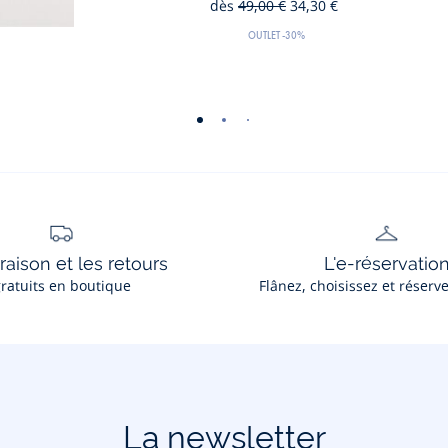
dès
49,00 €
34,30 €
30
Ancien
Nouveau
%
prix
prix
OUTLET
-30%
de
:
:
réduction
-
-
-
-
vue
vue
vue
vue
01
02
03
04
vraison et les retours
L'e-réservatio
ratuits en boutique
Flânez, choisissez et réserv
La newsletter