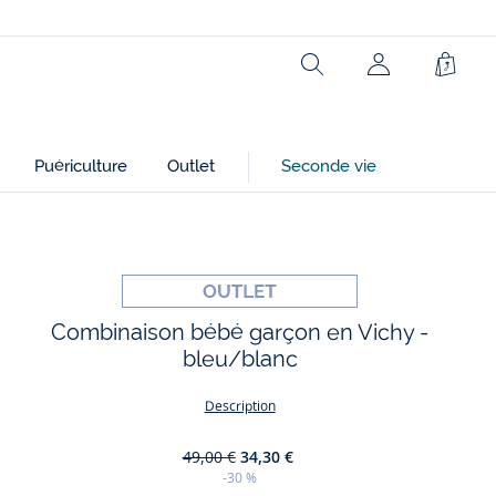
Réf : 2038537
Rechercher
Mon
Panie
Ce produit peut-être recyclé.
compte
En savoir plus
(non
connecté)
Puériculture
Outlet
Seconde vie
Combinaison bébé garçon en Vichy -
bleu/blanc
Description
49,00 €
34,30 €
-30 %