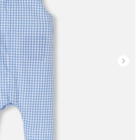
Vignet
suivan
-
Produi