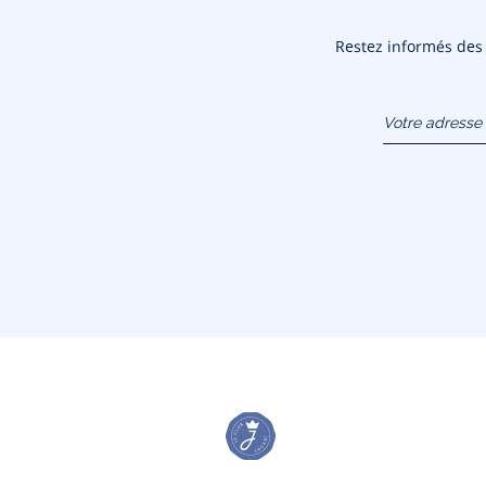
Restez informés des n
Votre adresse 
(exemple :
jacquesadit@