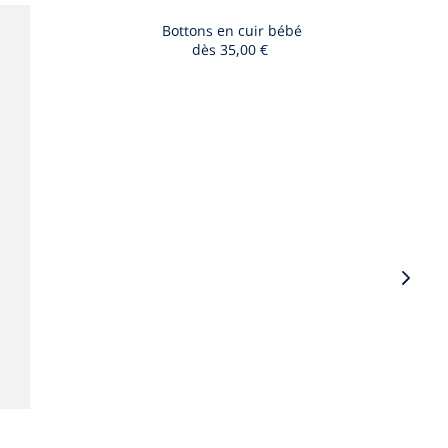
Bottons en cuir bébé
dès
35,00 €
Vigne
suiva
-
Produ
du
look