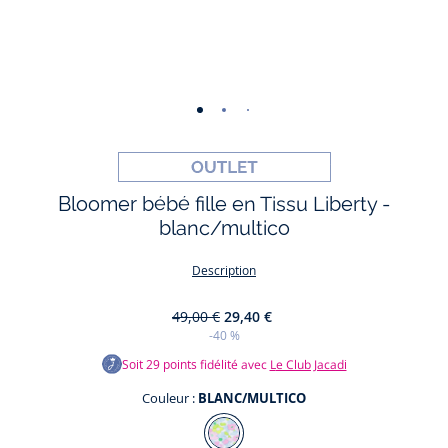
-
-
-
-
vue
vue
vue
vue
01
02
03
04
Bloomer bébé fille en Tissu Liberty -
blanc/multico
Description
49,00 €
29,40 €
-40 %
Soit
29
points fidélité avec
Le Club Jacadi
Couleur :
BLANC/MULTICO
Couleur