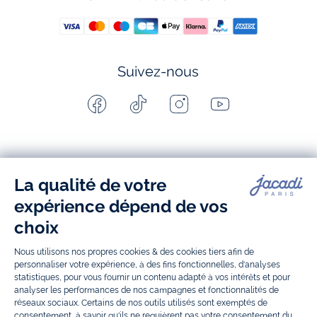
Suivez-nous
Facebook
Tiktok
Instagram
Youtube
-
-
-
-
Jacadi
Jacadi
Jacadi
Jacadi
Paris
Paris
Paris
Paris
Jacadi Paris vous propose sur sa boutique en ligne une grande variété de
vêtements et
chaussures
, à la fois élégants et intemporels. Retrouvez,
entre autres, nos collections de body, blouse et combinaison pour les
nouveaux-nés
, de t-shirt, pull et short pour les
bébés
et de pantalons,
chaussettes et accessoires pour les
enfants
de 1 mois à 12 ans.
Découvrez nos collections mode et tendance pour filles et garçons.
Grâce à
Jacadi Seconde Vie
, donnez une seconde vie à vos articles pour
enfants. Profitez aussi de nos collections spéciales fête de fin d’année et
trouvez des idées
cadeaux de Noël
. Un heureux événement est arrivé ?
Retrouvez nos idées
cadeaux de naissance
, ainsi que le
mobilier
.
Bénéficiez également de prix réduits avec nos collections spéciales de
vêtements enfants en soldes
et de notre
collection Outlet
toute l’année.
Guettez les
promotions Prix Doux
, une opération spéciale Jacadi avec
des vêtements enfant à prix tout ronds. Adhérez au programme de