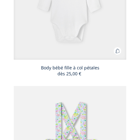
Ajouter
au
panier
Body bébé fille à col pétales
dès
25,00 €
Body
bébé
fille
à
col
pétales