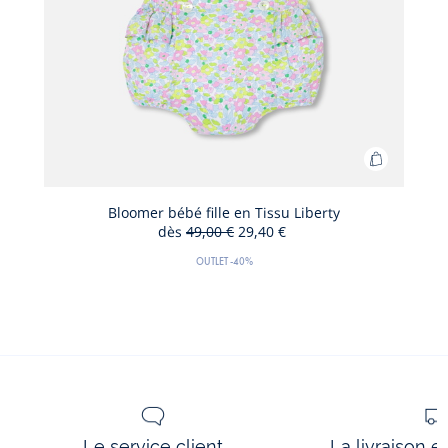
Ajouter
au
panier
Bloomer bébé fille en Tissu Liberty
dès
49,00 €
29,40 €
Bloomer
40
Ancien
Nouveau
bébé
%
prix
prix
OUTLET
-40%
de
:
:
fille
réduction
en
Tissu
Liberty
Le service client
La livraison e