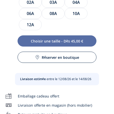
02A
03A
04A
06A
08A
10A
12A
Choisir une taille - Dès 45,00 €
Des nuits chics et parisiennes dans cet élégant pyjama
enfant garçon. En coton confortable, il est animé des
Réserver en boutique
Entretien :
monuments emblématiques de la capitale et de nuages
pour une silhouette moderne et pleine d'originalité. Idéale
dès la sortie du bain et flâner le dimanche matin, glissez-le
Pas de sèche-linge
dès maintenant dans son vestiaire.
Livraison estimée
entre le 12/08/26 et le 14/08/26
Pas de pressing
- Pyjama garçon en maille de coton biologique
- Chemise boutonnée
Emballage cadeau offert
Repassage faible
- Pantalon à taille élastiquée
- Motifs parisiens
Livraison offerte en magasin (hors mobilier)
Composition :
Lavage à 30 °