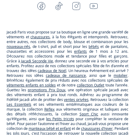
Facebook
Tiktok
Instagram
Youtube
-
-
-
-
Jacadi
Jacadi
Jacadi
Jacadi
Paris
Paris
Paris
Paris
Jacadi Paris vous propose sur sa boutique en ligne une grande variété de
vêtements et
chaussures
, à la fois élégants et intemporels. Retrouvez,
entre autres, nos collections de body, blouse et combinaison pour les
nouveaux-nés
, de t-shirt, pull et short pour les
bébés
et de pantalons,
chaussettes et accessoires pour les
enfants
de 1 mois à 12 ans.
Découvrez nos collections mode et tendance pour filles et garçons.
Grâce à
Jacadi Seconde Vie
, donnez une seconde vie à vos articles pour
enfants. Profitez aussi de nos collections spéciales fête de fin d’année et
trouvez des idées
cadeaux de Noël
. Un heureux événement est arrivé ?
Retrouvez nos idées
cadeaux de naissance
, ainsi que le
mobilier
.
Bénéficiez également de prix réduits avec nos collections spéciales de
vêtements enfants en soldes
et de notre
collection Outlet
toute l’année.
Guettez les
promotions Prix Doux
, une opération spéciale Jacadi avec
des vêtements enfant à prix tout ronds. Adhérez au programme de
Fidélité Jacadi afin de profiter des
ventes privées
. Retrouvez la collection
Les Essentiels
et ses vêtements emblématiques aux couleurs de la
marque, la collection
Reflex
aux vêtements originaux et ludiques avec
des détails réfléchissants, la collection
Sport Chic
aussi innovante
qu'élégante, ainsi que
les Petits tricots
pour compléter le vestiaire de
bébé. Pour passer l’automne et l’hiver au chaud, Jacadi vous propose une
collection de
manteaux bébé et enfant
et de
chaussures d'hiver
. Pendant
les
Jolis Jours
, c’est l’occasion de retrouver la nouvelle collection Jacadi