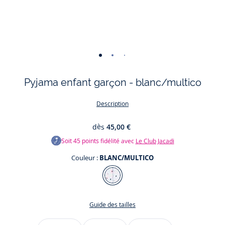
-
-
-
-
-
vue
vue
vue
vue
vue
Pyjama enfant garçon - blanc/multico
01
02
03
04
05
Description
dès
45,00 €
Soit
45
points fidélité avec
Le Club Jacadi
Couleur :
BLANC/MULTICO
Couleur
BLANC/MULTICO
Guide des tailles
Taille