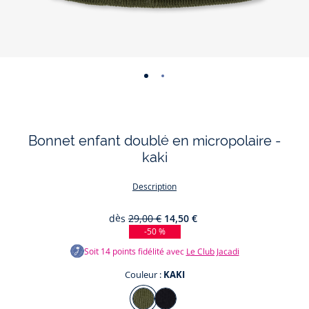
-
-
vue
vue
01
02
Bonnet enfant doublé en micropolaire -
kaki
Description
dès
29,00 €
14,50 €
-50 %
Soit
14
points fidélité avec
Le Club Jacadi
Couleur :
KAKI
Couleur