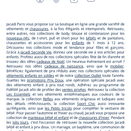
-
-
-
-
Jacadi
Jacadi
Jacadi
Jacadi
Paris
Paris
Paris
Paris
Jacadi Paris vous propose sur sa boutique en ligne une grande variété de
vêtements et
chaussures
, à la fois élégants et intemporels. Retrouvez,
entre autres, nos collections de body, blouse et combinaison pour les
nouveaux-nés
, de t-shirt, pull et short pour les
bébés
et de pantalons,
chaussettes et accessoires pour les
enfants
de 1 mois à 12 ans.
Découvrez nos collections mode et tendance pour filles et garçons.
Grâce à
Jacadi Seconde Vie
, donnez une seconde vie à vos articles pour
enfants. Profitez aussi de nos collections spéciales fête de fin d’année et
trouvez des idées
cadeaux de Noël
. Un heureux événement est arrivé ?
Retrouvez nos idées
cadeaux de naissance
, ainsi que le
mobilier
.
Bénéficiez également de prix réduits avec nos collections spéciales de
vêtements enfants en soldes
et de notre
collection Outlet
toute l’année.
Guettez les
promotions Prix Doux
, une opération spéciale Jacadi avec
des vêtements enfant à prix tout ronds. Adhérez au programme de
Fidélité Jacadi afin de profiter des
ventes privées
. Retrouvez la collection
Les Essentiels
et ses vêtements emblématiques aux couleurs de la
marque, la collection
Reflex
aux vêtements originaux et ludiques avec
des détails réfléchissants, la collection
Sport Chic
aussi innovante
qu'élégante, ainsi que
les Petits tricots
pour compléter le vestiaire de
bébé. Pour passer l’automne et l’hiver au chaud, Jacadi vous propose une
collection de
manteaux bébé et enfant
et de
chaussures d'hiver
. Pendant
les
Jolis Jours
, c’est l’occasion de retrouver la nouvelle collection Jacadi
bébé et enfant à prix doux. Un mariage, un baptême, une communion de