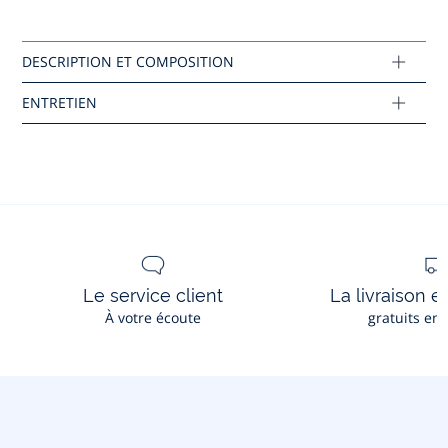
Composition :
Lavage à 30 °
Tissu principal: 50% acrylique - 50% coton
Réf : 2044169
Ce produit peut-être recyclé.
En savoir plus
Le service client
La livraison e
À votre écoute
gratuits en