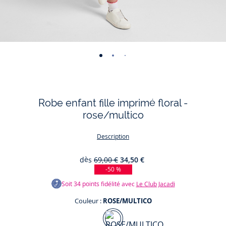
-
-
-
-
-
-
-
-
-
vue
vue
vue
vue
vue
vue
vue
vue
vue
01
02
03
04
05
06
07
08
09
Robe enfant fille imprimé floral -
rose/multico
Description
dès
69,00 €
34,50 €
-50 %
Soit
34
points fidélité avec
Le Club Jacadi
Couleur :
ROSE/MULTICO
Couleur