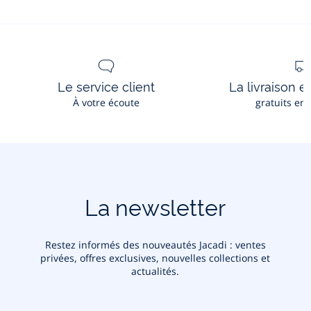
plates
enfant
fille
Le service client
La livraison e
À votre écoute
gratuits en
La newsletter
Restez informés des nouveautés Jacadi : ventes
privées, offres exclusives, nouvelles collections et
actualités.
Votre adresse courriel