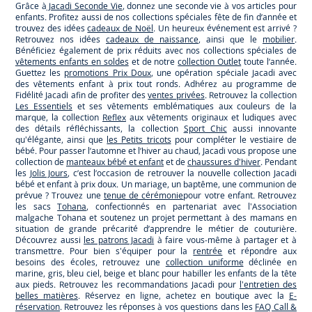
Grâce à
Jacadi Seconde Vie
, donnez une seconde vie à vos articles pour
enfants. Profitez aussi de nos collections spéciales fête de fin d’année et
trouvez des idées
cadeaux de Noël
. Un heureux événement est arrivé ?
Retrouvez nos idées
cadeaux de naissance
, ainsi que le
mobilier
.
Bénéficiez également de prix réduits avec nos collections spéciales de
vêtements enfants en soldes
et de notre
collection Outlet
toute l’année.
Guettez les
promotions Prix Doux
, une opération spéciale Jacadi avec
des vêtements enfant à prix tout ronds. Adhérez au programme de
Fidélité Jacadi afin de profiter des
ventes privées
. Retrouvez la collection
Les Essentiels
et ses vêtements emblématiques aux couleurs de la
marque, la collection
Reflex
aux vêtements originaux et ludiques avec
des détails réfléchissants, la collection
Sport Chic
aussi innovante
qu'élégante, ainsi que
les Petits tricots
pour compléter le vestiaire de
bébé. Pour passer l’automne et l’hiver au chaud, Jacadi vous propose une
collection de
manteaux bébé et enfant
et de
chaussures d'hiver
. Pendant
les
Jolis Jours
, c’est l’occasion de retrouver la nouvelle collection Jacadi
bébé et enfant à prix doux. Un mariage, un baptême, une communion de
prévue ? Trouvez une
tenue de cérémonie
pour votre enfant. Retrouvez
les sacs
Tohana
, confectionnés en partenariat avec l'Association
malgache Tohana et soutenez un projet permettant à des mamans en
situation de grande précarité d’apprendre le métier de couturière.
Découvrez aussi
les patrons Jacadi
à faire vous-même à partager et à
transmettre. Pour bien s'équiper pour la
rentrée
et répondre aux
besoins des écoles, retrouvez une
collection uniforme
déclinée en
marine, gris, bleu ciel, beige et blanc pour habiller les enfants de la tête
aux pieds. Retrouvez les recommandations Jacadi pour
l'entretien des
belles matières
. Réservez en ligne, achetez en boutique avec la
E-
réservation
. Retrouvez les réponses à vos questions dans les
FAQ Call &