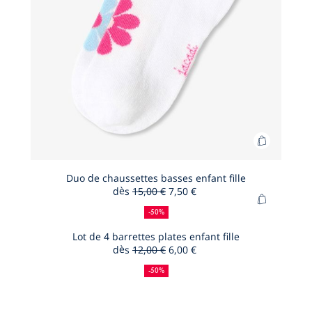
Ajouter
au
panier
Duo de chaussettes basses enfant fille
dès
15,00 €
7,50 €
Duo
50
Ancien
Nouveau
Ajouter
de
%
prix
prix
-50%
au
de
:
:
chausset
panier
Lot de 4 barrettes plates enfant fille
réduction
basses
dès
12,00 €
6,00 €
Lot
enfant
50
Ancien
Nouveau
de
%
prix
prix
fille
-50%
de
:
:
4
réduction
barrettes