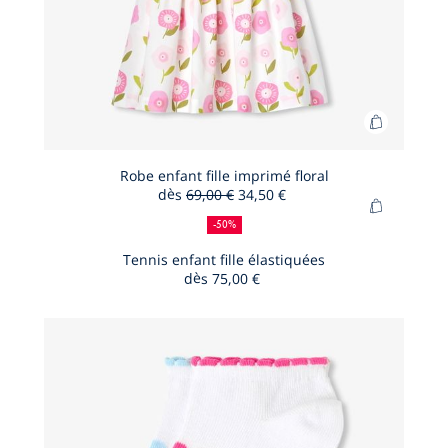
Ajouter
au
panier
Robe enfant fille imprimé floral
dès
69,00 €
34,50 €
Robe
50
Ancien
Nouveau
Ajouter
enfant
%
prix
prix
-50%
au
de
:
:
fille
panier
Tennis enfant fille élastiquées
réduction
imprimé
dès
75,00 €
Tennis
floral
enfant
fille
élastiqué