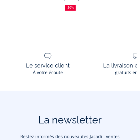
50
Ancien
Nouveau
enfant
%
prix
prix
-50%
de
:
:
fille
réduction
à
nœud
color
block
Le service client
La livraison e
À votre écoute
gratuits en
La newsletter
Restez informés des nouveautés Jacadi : ventes