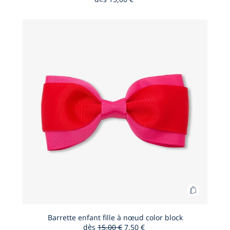
Chausset
cuir
enfant
fille
Maison
Guille
Ajouter
au
panier
Barrette enfant fille à nœud color block
dès
15,00 €
7,50 €
Barrette