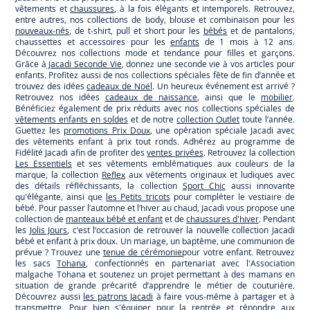
vêtements et
chaussures
, à la fois élégants et intemporels. Retrouvez,
entre autres, nos collections de body, blouse et combinaison pour les
nouveaux-nés
, de t-shirt, pull et short pour les
bébés
et de pantalons,
chaussettes et accessoires pour les
enfants
de 1 mois à 12 ans.
Découvrez nos collections mode et tendance pour filles et garçons.
Grâce à
Jacadi Seconde Vie
, donnez une seconde vie à vos articles pour
enfants. Profitez aussi de nos collections spéciales fête de fin d’année et
trouvez des idées
cadeaux de Noël
. Un heureux événement est arrivé ?
Retrouvez nos idées
cadeaux de naissance
, ainsi que le
mobilier
.
Bénéficiez également de prix réduits avec nos collections spéciales de
vêtements enfants en soldes
et de notre
collection Outlet
toute l’année.
Guettez les
promotions Prix Doux
, une opération spéciale Jacadi avec
des vêtements enfant à prix tout ronds. Adhérez au programme de
Fidélité Jacadi afin de profiter des
ventes privées
. Retrouvez la collection
Les Essentiels
et ses vêtements emblématiques aux couleurs de la
marque, la collection
Reflex
aux vêtements originaux et ludiques avec
des détails réfléchissants, la collection
Sport Chic
aussi innovante
qu'élégante, ainsi que
les Petits tricots
pour compléter le vestiaire de
bébé. Pour passer l’automne et l’hiver au chaud, Jacadi vous propose une
collection de
manteaux bébé et enfant
et de
chaussures d'hiver
. Pendant
les
Jolis Jours
, c’est l’occasion de retrouver la nouvelle collection Jacadi
bébé et enfant à prix doux. Un mariage, un baptême, une communion de
prévue ? Trouvez une
tenue de cérémonie
pour votre enfant. Retrouvez
les sacs
Tohana
, confectionnés en partenariat avec l'Association
malgache Tohana et soutenez un projet permettant à des mamans en
situation de grande précarité d’apprendre le métier de couturière.
Découvrez aussi
les patrons Jacadi
à faire vous-même à partager et à
transmettre. Pour bien s'équiper pour la
rentrée
et répondre aux