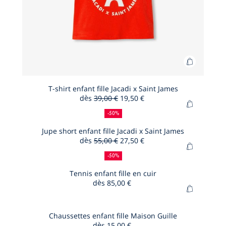
Ajouter
au
panier
T-shirt enfant fille Jacadi x Saint James
dès
39,00 €
19,50 €
T-
50
Ancien
Nouveau
Ajouter
shirt
%
prix
prix
-50%
au
de
:
:
enfant
panier
Jupe short enfant fille Jacadi x Saint James
réduction
fille
dès
55,00 €
27,50 €
Jupe
Jacadi
50
Ancien
Nouveau
Ajouter
short
%
prix
prix
x
-50%
au
de
:
:
enfant
Saint
panier
Tennis enfant fille en cuir
réduction
fille
James
dès
85,00 €
Tennis
Jacadi
Ajouter
enfant
x
au
fille
Saint
panier
Chaussettes enfant fille Maison Guille
en
James
dès
15,00 €