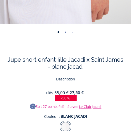
-
-
-
-
-
-
vue
vue
vue
vue
vue
vue
01
02
03
04
05
06
Jupe short enfant fille Jacadi x Saint James
- blanc jacadi
Description
dès
55,00 €
27,50 €
-50 %
Soit
27
points fidélité avec
Le Club Jacadi
Couleur :
BLANC JACADI
Couleur