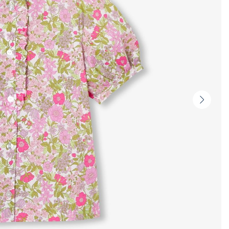
Vignet
suivan
-
Produi