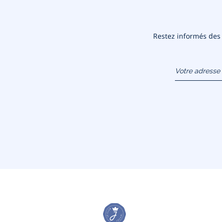
Restez informés des n
Votre adresse 
(exemple :
jacquesadit@