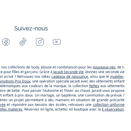
Suivez-nous
Facebook
Tiktok
Instagram
Youtube
-
-
-
-
Jacadi
Jacadi
Jacadi
Jacadi
Paris
Paris
Paris
Paris
s, nos collections de body, blouse et combinaison pour les
nouveaux-nés
, de t-
 pour filles et garçons. Grâce à
Jacadi Seconde Vie
, donnez une seconde vie
t arrivé ? Retrouvez nos idées
cadeaux de naissance
, ainsi que le
mobilier
.
omotions Prix Doux
, une opération spéciale Jacadi avec des vêtements enfant
lématiques aux couleurs de la marque, la collection
Reflex
aux vêtements
ire de bébé. Pour passer l’automne et l’hiver au chaud, Jacadi vous propose
ébé et enfant à prix doux. Un mariage, un baptême, une communion de prévue ?
utenez un projet permettant à des mamans en situation de grande précarité
trée
et répondre aux besoins des écoles, retrouvez une
collection uniforme
belles matières
. Réservez en ligne, achetez en boutique avec la
E-réservation
.