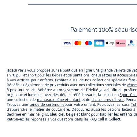
Paiement 100% sécuris
Jacadi Paris vous propose sur sa boutique en ligne une grande variété de v
shirt, pull et short pour les
bébés
et de pantalons, chaussettes et accessoire
à vos articles pour enfants. Profitez aussi de nos collections spéciales fêt
Bénéficiez également de prix réduits avec nos collections spéciales de
vêtem
à prix tout ronds. Adhérez au programme de Fidélité Jacadi afin de profite
originaux et ludiques avec des détails réfléchissants, la collection
Sport Chi
une collection de
manteaux bébé et enfant
et de
chaussures d'hiver
. Penda
Trouvez une
tenue de cérémonie
pour votre enfant. Retrouvez les sacs
To
d’apprendre le métier de couturière. Découvrez aussi
les patrons Jacadi
à 
déclinée en marine, gris, bleu ciel, beige et blanc pour habiller les enfant
Retrouvez les réponses à vos questions dans les
FAQ Call & Collect
.