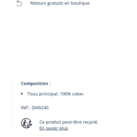
Retours gratuits en boutique
:
:
:
08A
10A
12A
Composition :
Tissu principal: 100% coton
Réf : 2045240
Ce produit peut-être recyclé.
En savoir plus