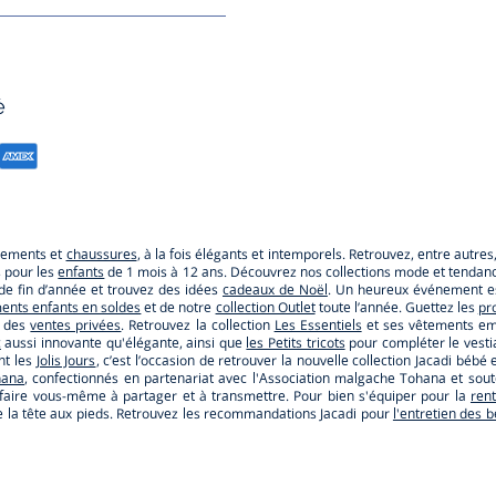
é
êtements et
chaussures
, à la fois élégants et intemporels. Retrouvez, entre autre
s pour les
enfants
de 1 mois à 12 ans. Découvrez nos collections mode et tendance
e de fin d’année et trouvez des idées
cadeaux de Noël
. Un heureux événement es
ents enfants en soldes
et de notre
collection Outlet
toute l’année. Guettez les
pr
r des
ventes privées
. Retrouvez la collection
Les Essentiels
et ses vêtements emb
c
aussi innovante qu'élégante, ainsi que
les Petits tricots
pour compléter le vestia
nt les
Jolis Jours
, c’est l’occasion de retrouver la nouvelle collection Jacadi b
hana
, confectionnés en partenariat avec l'Association malgache Tohana et so
faire vous-même à partager et à transmettre. Pour bien s'équiper pour la
ren
s de la tête aux pieds. Retrouvez les recommandations Jacadi pour
l'entretien des 