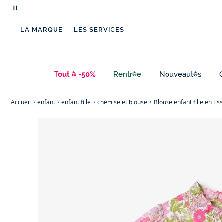
Mettre
en
LA MARQUE
LES SERVICES
pause
le
défilement
des
Tout à -50%
Rentrée
Nouveautés
messages
Accueil
enfant
enfant fille
chemise et blouse
Blouse enfant fille en tis