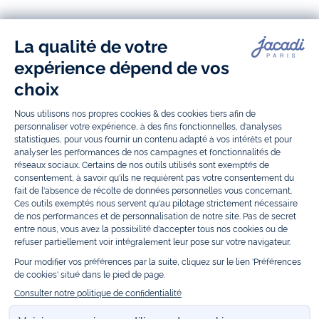
Paris
Paris
Paris
Paris
Jacadi Paris vous propose sur sa boutique en ligne une grande variété de
vêtements et
chaussures
, à la fois élégants et intemporels. Retrouvez,
entre autres, nos collections de body, blouse et combinaison pour les
nouveaux-nés
, de t-shirt, pull et short pour les
bébés
et de pantalons,
chaussettes et accessoires pour les
enfants
de 1 mois à 12 ans.
Découvrez nos collections mode et tendance pour filles et garçons.
Grâce à
Jacadi Seconde Vie
, donnez une seconde vie à vos articles pour
enfants. Profitez aussi de nos collections spéciales fête de fin d’année et
trouvez des idées
cadeaux de Noël
. Un heureux événement est arrivé ?
Retrouvez nos idées
cadeaux de naissance
, ainsi que le
mobilier
.
Bénéficiez également de prix réduits avec nos collections spéciales de
vêtements enfants en soldes
et de notre
collection Outlet
toute l’année.
Guettez les
promotions Prix Doux
, une opération spéciale Jacadi avec
des vêtements enfant à prix tout ronds. Adhérez au programme de
Fidélité Jacadi afin de profiter des
ventes privées
. Retrouvez la collection
Les Essentiels
et ses vêtements emblématiques aux couleurs de la
marque, la collection
Reflex
aux vêtements originaux et ludiques avec
des détails réfléchissants, la collection
Sport Chic
aussi innovante
qu'élégante, ainsi que
les Petits tricots
pour compléter le vestiaire de
bébé. Pour passer l’automne et l’hiver au chaud, Jacadi vous propose une
collection de
manteaux bébé et enfant
et de
chaussures d'hiver
. Pendant
les
Jolis Jours
, c’est l’occasion de retrouver la nouvelle collection Jacadi
bébé et enfant à prix doux. Un mariage, un baptême, une communion de
prévue ? Trouvez une
tenue de cérémonie
pour votre enfant. Retrouvez
les sacs
Tohana
, confectionnés en partenariat avec l'Association
malgache Tohana et soutenez un projet permettant à des mamans en