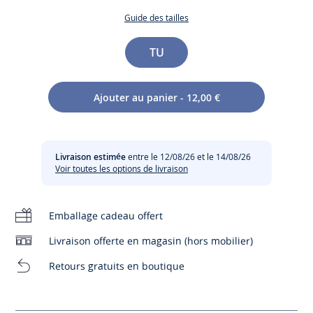
Guide des tailles
Taille
TU
Ajouter au panier - 12,00 €
Imaginées pour sublimer les coiffures de fêtes de fin
Entretien :
d'année, ces barrettes ornées d'une fleur au cœur ajouré
présentées dans un joli coffret sont une belle idée de
Pas de repassage
cadeau à offrir à une petite fille.
Livraison estimée
entre le 12/08/26 et le 14/08/26
Voir toutes les options de livraison
Pas de lavage
- Barrettes fleur
- Fleur en résine opaque et fleur en résine argentée
Emballage cadeau offert
- Présentées dans une boîte
Pas de pressing
Composition :
Livraison offerte en magasin (hors mobilier)
Chlore interdit
Tissu principal: 80% acrylique - 20% metal
Retours gratuits en boutique
Réf : 2040754
Pas de sèche-linge