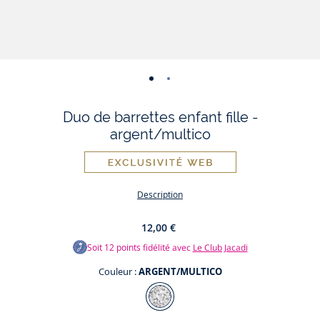
-
-
vue
vue
Duo de barrettes enfant fille -
01
02
argent/multico
Description
12,00 €
Soit
12
points fidélité avec
Le Club Jacadi
Couleur :
ARGENT/MULTICO
Couleur
ARGENT/MULTICO