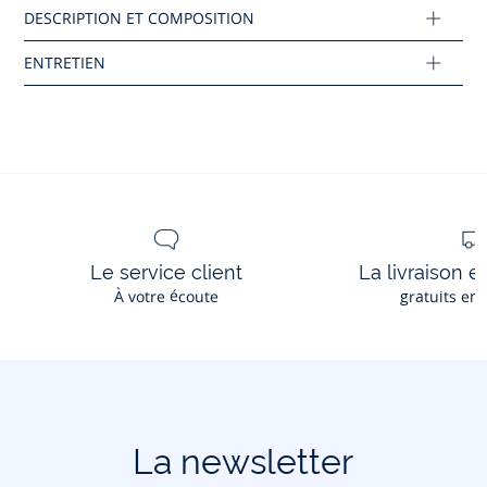
Ce produit peut-être recyclé.
En savoir plus
Le service client
La livraison e
À votre écoute
gratuits en
La newsletter