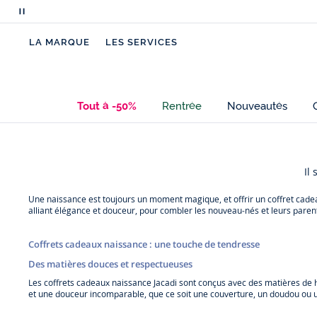
Mettre
en
LA MARQUE
LES SERVICES
pause
le
défilement
des
Tout à -50%
Rentrée
Nouveautés
messages
Il
Une naissance est toujours un moment magique, et offrir un coffret cade
alliant élégance et douceur, pour combler les nouveau-nés et leurs paren
Coffrets cadeaux naissance : une touche de tendresse
Des matières douces et respectueuses
Les coffrets cadeaux naissance Jacadi sont conçus avec des matières de ha
et une douceur incomparable, que ce soit une couverture, un doudou ou u