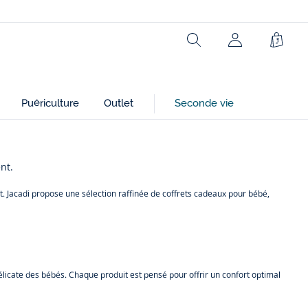
Rechercher
Mon
Panie
compte
(non
connecté)
Puériculture
Outlet
Seconde vie
nt.
. Jacadi propose une sélection raffinée de coffrets cadeaux pour bébé,
élicate des bébés. Chaque produit est pensé pour offrir un confort optimal