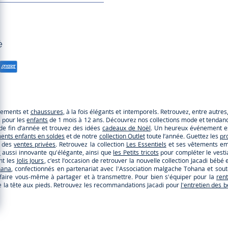
é
êtements et
chaussures
, à la fois élégants et intemporels. Retrouvez, entre autre
s pour les
enfants
de 1 mois à 12 ans. Découvrez nos collections mode et tendance
e de fin d’année et trouvez des idées
cadeaux de Noël
. Un heureux événement es
ents enfants en soldes
et de notre
collection Outlet
toute l’année. Guettez les
pr
r des
ventes privées
. Retrouvez la collection
Les Essentiels
et ses vêtements emb
c
aussi innovante qu'élégante, ainsi que
les Petits tricots
pour compléter le vestia
nt les
Jolis Jours
, c’est l’occasion de retrouver la nouvelle collection Jacadi b
hana
, confectionnés en partenariat avec l'Association malgache Tohana et so
faire vous-même à partager et à transmettre. Pour bien s'équiper pour la
ren
s de la tête aux pieds. Retrouvez les recommandations Jacadi pour
l'entretien des 