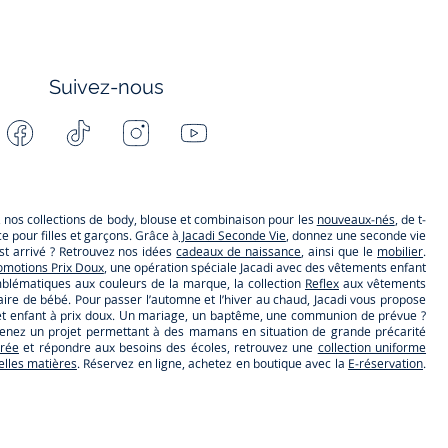
Suivez-nous
Facebook
Tiktok
Instagram
Youtube
-
-
-
-
Jacadi
Jacadi
Jacadi
Jacadi
Paris
Paris
Paris
Paris
s, nos collections de body, blouse et combinaison pour les
nouveaux-nés
, de t-
 pour filles et garçons. Grâce à
Jacadi Seconde Vie
, donnez une seconde vie
t arrivé ? Retrouvez nos idées
cadeaux de naissance
, ainsi que le
mobilier
.
omotions Prix Doux
, une opération spéciale Jacadi avec des vêtements enfant
lématiques aux couleurs de la marque, la collection
Reflex
aux vêtements
ire de bébé. Pour passer l’automne et l’hiver au chaud, Jacadi vous propose
ébé et enfant à prix doux. Un mariage, un baptême, une communion de prévue ?
utenez un projet permettant à des mamans en situation de grande précarité
trée
et répondre aux besoins des écoles, retrouvez une
collection uniforme
belles matières
. Réservez en ligne, achetez en boutique avec la
E-réservation
.