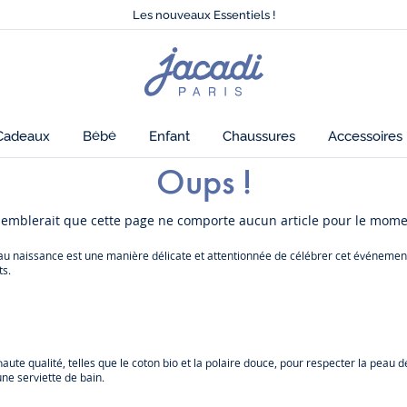
Tout à -50% sur la collection été*
Les nouveaux Essentiels !
Nouvelle collection Automne-Hiver !
Livraison offerte à domicile dès 79€*
Page
Tout à -50% sur la collection été*
d'accueil
Les nouveaux Essentiels !
Jacadi
Cadeaux
Bébé
Enfant
Chaussures
Accessoires
Oups !
 semblerait que cette page ne comporte aucun article pour le mome
au naissance est une manière délicate et attentionnée de célébrer cet événement
ts.
ute qualité, telles que le coton bio et la polaire douce, pour respecter la peau d
ne serviette de bain.