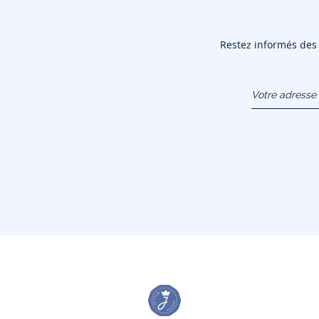
Restez informés des n
Votre adresse 
(exemple :
jacquesadit@