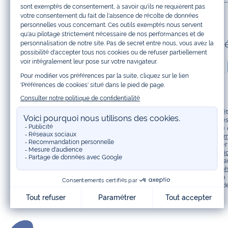
Paiement 100% sécuris
Jacadi Paris vous propose sur sa boutique en ligne une grande variété de v
shirt, pull et short pour les
bébés
et de pantalons, chaussettes et accessoire
à vos articles pour enfants. Profitez aussi de nos collections spéciales fêt
Bénéficiez également de prix réduits avec nos collections spéciales de
vêtem
à prix tout ronds. Adhérez au programme de Fidélité Jacadi afin de profite
originaux et ludiques avec des détails réfléchissants, la collection
Sport Chi
une collection de
manteaux bébé et enfant
et de
chaussures d'hiver
. Penda
Trouvez une
tenue de cérémonie
pour votre enfant. Retrouvez les sacs
To
d’apprendre le métier de couturière. Découvrez aussi
les patrons Jacadi
à 
déclinée en marine, gris, bleu ciel, beige et blanc pour habiller les enfant
Retrouvez les réponses à vos questions dans les
FAQ Call & Collect
.