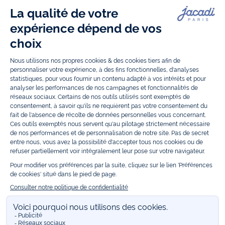
vêtements et
chaussures
, à la fois élégants et intemporels. Retrouvez,
entre autres, nos collections de body, blouse et combinaison pour les
nouveaux-nés
, de t-shirt, pull et short pour les
bébés
et de pantalons,
chaussettes et accessoires pour les
enfants
de 1 mois à 12 ans.
Découvrez nos collections mode et tendance pour filles et garçons.
Grâce à
Jacadi Seconde Vie
, donnez une seconde vie à vos articles pour
enfants. Profitez aussi de nos collections spéciales fête de fin d’année et
trouvez des idées
cadeaux de Noël
. Un heureux événement est arrivé ?
Retrouvez nos idées
cadeaux de naissance
, ainsi que le
mobilier
.
Bénéficiez également de prix réduits avec nos collections spéciales de
vêtements enfants en soldes
et de notre
collection Outlet
toute l’année.
Guettez les
promotions Prix Doux
, une opération spéciale Jacadi avec
des vêtements enfant à prix tout ronds. Adhérez au programme de
Fidélité Jacadi afin de profiter des
ventes privées
. Retrouvez la collection
Les Essentiels
et ses vêtements emblématiques aux couleurs de la
marque, la collection
Reflex
aux vêtements originaux et ludiques avec
des détails réfléchissants, la collection
Sport Chic
aussi innovante
qu'élégante, ainsi que
les Petits tricots
pour compléter le vestiaire de
bébé. Pour passer l’automne et l’hiver au chaud, Jacadi vous propose une
collection de
manteaux bébé et enfant
et de
chaussures d'hiver
. Pendant
les
Jolis Jours
, c’est l’occasion de retrouver la nouvelle collection Jacadi
bébé et enfant à prix doux. Un mariage, un baptême, une communion de
prévue ? Trouvez une
tenue de cérémonie
pour votre enfant. Retrouvez
les sacs
Tohana
, confectionnés en partenariat avec l'Association
malgache Tohana et soutenez un projet permettant à des mamans en
situation de grande précarité d’apprendre le métier de couturière.
Découvrez aussi
les patrons Jacadi
à faire vous-même à partager et à
transmettre. Pour bien s'équiper pour la
rentrée
et répondre aux