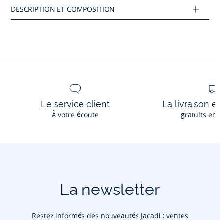
pédimetre.
Imprimez-le sur une feuille A4 et suivez les
instructions.
Composition :
Tissu principal: 100% cuir
Réf : 2044283
Le service client
La livraison e
Ce produit peut-être recyclé.
À votre écoute
gratuits en
En savoir plus
La newsletter
Restez informés des nouveautés Jacadi : ventes