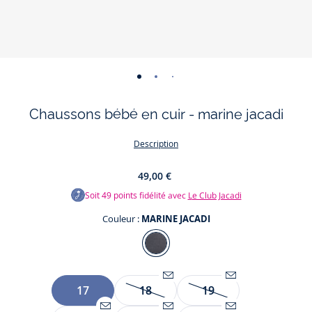
-
-
-
-
-
-
-
vue
vue
vue
vue
vue
vue
vue
Chaussons bébé en cuir - marine jacadi
01
02
03
04
05
06
07
Description
49,00 €
Soit
49
points fidélité avec
Le Club Jacadi
Couleur :
MARINE JACADI
Couleur
MARINE
JACADI
Taille
17
18
19
Être
Être