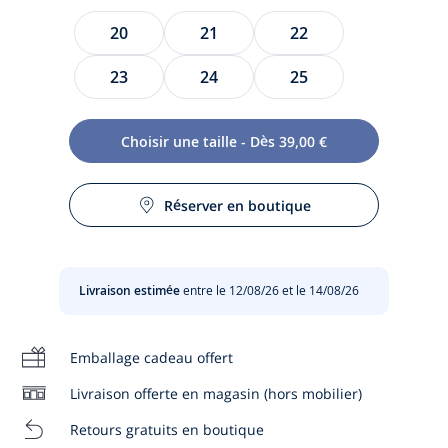
Taille
20
21
22
23
24
25
Choisir une taille - Dès 39,00 €
Cette saison, les chaussons bébé optent pour un look cosy.
En fausse fourrure effet laine de mouton et faciles à enfiler
Réserver en boutique
grâce à leur ouverture large et leur bride velcro, ils sont
dotés d'une semelle antidérapante. À porter à la sortie du
bain et pour profiter des dimanches matin, ils offriront un
confort quotidien avec une touche de style.
Livraison estimée
entre le 12/08/26 et le 14/08/26
-
Fabriqués en France
-
Chaussons en fausse fourrure effet laine de mouton
Emballage cadeau offert
-
Doublure en textile
Livraison offerte en magasin (hors mobilier)
-
Semelle antidérapante
-
Ouverture large
Retours gratuits en boutique
-
Bride velcro