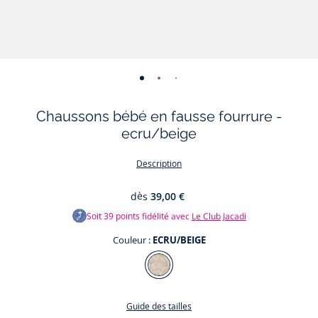
-
-
-
-
-
-
-
vue
vue
vue
vue
vue
vue
vue
Chaussons bébé en fausse fourrure -
01
02
03
04
05
06
07
ecru/beige
Description
dès
39,00 €
Soit
39
points fidélité avec
Le Club Jacadi
Couleur :
ECRU/BEIGE
Couleur
ECRU/BEIGE
Guide des tailles