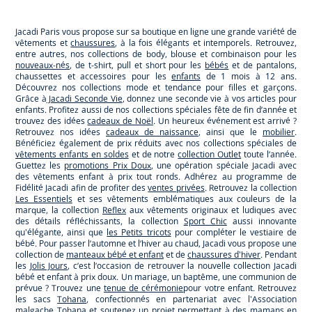
Paris
Paris
Paris
Paris
Jacadi Paris vous propose sur sa boutique en ligne une grande variété de
vêtements et
chaussures
, à la fois élégants et intemporels. Retrouvez,
entre autres, nos collections de body, blouse et combinaison pour les
nouveaux-nés
, de t-shirt, pull et short pour les
bébés
et de pantalons,
chaussettes et accessoires pour les
enfants
de 1 mois à 12 ans.
Découvrez nos collections mode et tendance pour filles et garçons.
Grâce à
Jacadi Seconde Vie
, donnez une seconde vie à vos articles pour
enfants. Profitez aussi de nos collections spéciales fête de fin d’année et
trouvez des idées
cadeaux de Noël
. Un heureux événement est arrivé ?
Retrouvez nos idées
cadeaux de naissance
, ainsi que le
mobilier
.
Bénéficiez également de prix réduits avec nos collections spéciales de
vêtements enfants en soldes
et de notre
collection Outlet
toute l’année.
Guettez les
promotions Prix Doux
, une opération spéciale Jacadi avec
des vêtements enfant à prix tout ronds. Adhérez au programme de
Fidélité Jacadi afin de profiter des
ventes privées
. Retrouvez la collection
Les Essentiels
et ses vêtements emblématiques aux couleurs de la
marque, la collection
Reflex
aux vêtements originaux et ludiques avec
des détails réfléchissants, la collection
Sport Chic
aussi innovante
qu'élégante, ainsi que
les Petits tricots
pour compléter le vestiaire de
bébé. Pour passer l’automne et l’hiver au chaud, Jacadi vous propose une
collection de
manteaux bébé et enfant
et de
chaussures d'hiver
. Pendant
les
Jolis Jours
, c’est l’occasion de retrouver la nouvelle collection Jacadi
bébé et enfant à prix doux. Un mariage, un baptême, une communion de
prévue ? Trouvez une
tenue de cérémonie
pour votre enfant. Retrouvez
les sacs
Tohana
, confectionnés en partenariat avec l'Association
malgache Tohana et soutenez un projet permettant à des mamans en