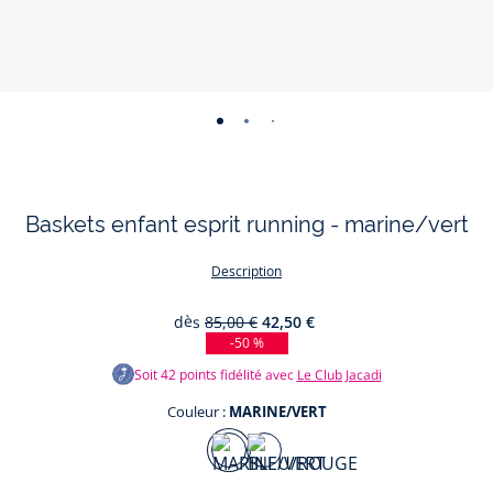
-
-
-
-
-
-
-
vue
vue
vue
vue
vue
vue
vue
01
02
03
04
05
06
07
Baskets enfant esprit running - marine/vert
Description
dès
85,00 €
42,50 €
-50 %
Soit
42
points fidélité avec
Le Club Jacadi
Couleur :
MARINE/VERT
Couleur
MARINE/VERT
BLEU/ROUGE