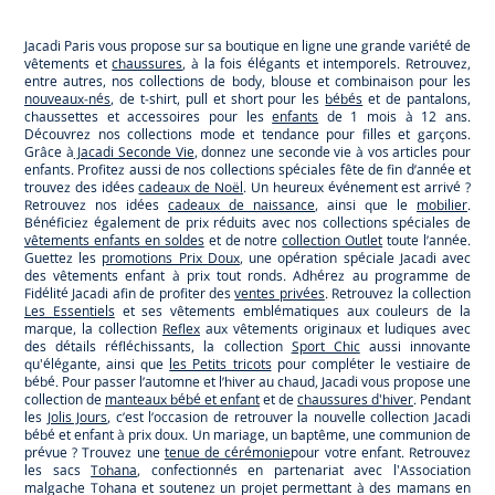
Paris
Paris
Paris
Paris
Jacadi Paris vous propose sur sa boutique en ligne une grande variété de
vêtements et
chaussures
, à la fois élégants et intemporels. Retrouvez,
entre autres, nos collections de body, blouse et combinaison pour les
nouveaux-nés
, de t-shirt, pull et short pour les
bébés
et de pantalons,
chaussettes et accessoires pour les
enfants
de 1 mois à 12 ans.
Découvrez nos collections mode et tendance pour filles et garçons.
Grâce à
Jacadi Seconde Vie
, donnez une seconde vie à vos articles pour
enfants. Profitez aussi de nos collections spéciales fête de fin d’année et
trouvez des idées
cadeaux de Noël
. Un heureux événement est arrivé ?
Retrouvez nos idées
cadeaux de naissance
, ainsi que le
mobilier
.
Bénéficiez également de prix réduits avec nos collections spéciales de
vêtements enfants en soldes
et de notre
collection Outlet
toute l’année.
Guettez les
promotions Prix Doux
, une opération spéciale Jacadi avec
des vêtements enfant à prix tout ronds. Adhérez au programme de
Fidélité Jacadi afin de profiter des
ventes privées
. Retrouvez la collection
Les Essentiels
et ses vêtements emblématiques aux couleurs de la
marque, la collection
Reflex
aux vêtements originaux et ludiques avec
des détails réfléchissants, la collection
Sport Chic
aussi innovante
qu'élégante, ainsi que
les Petits tricots
pour compléter le vestiaire de
bébé. Pour passer l’automne et l’hiver au chaud, Jacadi vous propose une
collection de
manteaux bébé et enfant
et de
chaussures d'hiver
. Pendant
les
Jolis Jours
, c’est l’occasion de retrouver la nouvelle collection Jacadi
bébé et enfant à prix doux. Un mariage, un baptême, une communion de
prévue ? Trouvez une
tenue de cérémonie
pour votre enfant. Retrouvez
les sacs
Tohana
, confectionnés en partenariat avec l'Association
malgache Tohana et soutenez un projet permettant à des mamans en