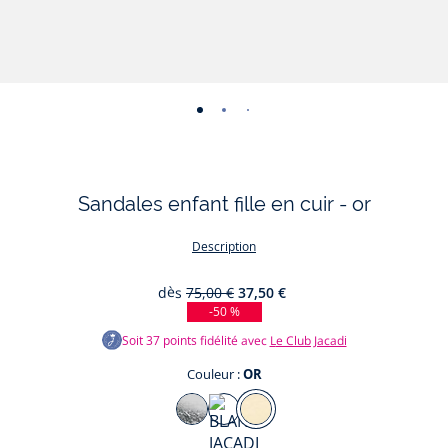
-
-
-
-
-
-
-
vue
vue
vue
vue
vue
vue
vue
01
02
03
04
05
06
07
Sandales enfant fille en cuir - or
Description
dès
75,00 €
37,50 €
-50 %
Soit
37
points fidélité avec
Le Club Jacadi
Couleur :
OR
Couleur
ARGENT
OR