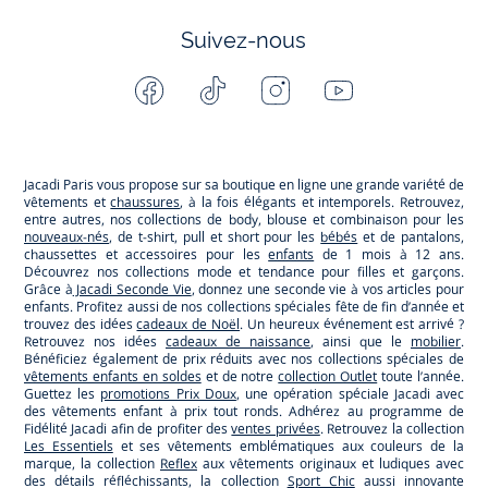
Suivez-nous
Facebook
Tiktok
Instagram
Youtube
-
-
-
-
Jacadi
Jacadi
Jacadi
Jacadi
Paris
Paris
Paris
Paris
Jacadi Paris vous propose sur sa boutique en ligne une grande variété de
vêtements et
chaussures
, à la fois élégants et intemporels. Retrouvez,
entre autres, nos collections de body, blouse et combinaison pour les
nouveaux-nés
, de t-shirt, pull et short pour les
bébés
et de pantalons,
chaussettes et accessoires pour les
enfants
de 1 mois à 12 ans.
Découvrez nos collections mode et tendance pour filles et garçons.
Grâce à
Jacadi Seconde Vie
, donnez une seconde vie à vos articles pour
enfants. Profitez aussi de nos collections spéciales fête de fin d’année et
trouvez des idées
cadeaux de Noël
. Un heureux événement est arrivé ?
Retrouvez nos idées
cadeaux de naissance
, ainsi que le
mobilier
.
Bénéficiez également de prix réduits avec nos collections spéciales de
vêtements enfants en soldes
et de notre
collection Outlet
toute l’année.
Guettez les
promotions Prix Doux
, une opération spéciale Jacadi avec
des vêtements enfant à prix tout ronds. Adhérez au programme de
Fidélité Jacadi afin de profiter des
ventes privées
. Retrouvez la collection
Les Essentiels
et ses vêtements emblématiques aux couleurs de la
marque, la collection
Reflex
aux vêtements originaux et ludiques avec
des détails réfléchissants, la collection
Sport Chic
aussi innovante