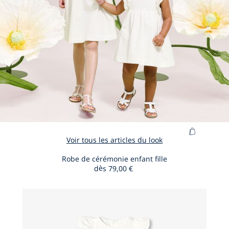
Ajouter
Voir tous les articles du look
au
panier
Robe de cérémonie enfant fille
dès
79,00 €
Robe
de
cérémoni
enfant
fille