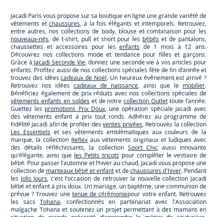
Paris
Paris
Paris
Paris
Jacadi Paris vous propose sur sa boutique en ligne une grande variété de
vêtements et
chaussures
, à la fois élégants et intemporels. Retrouvez,
entre autres, nos collections de body, blouse et combinaison pour les
nouveaux-nés
, de t-shirt, pull et short pour les
bébés
et de pantalons,
chaussettes et accessoires pour les
enfants
de 1 mois à 12 ans.
Découvrez nos collections mode et tendance pour filles et garçons.
Grâce à
Jacadi Seconde Vie
, donnez une seconde vie à vos articles pour
enfants. Profitez aussi de nos collections spéciales fête de fin d’année et
trouvez des idées
cadeaux de Noël
. Un heureux événement est arrivé ?
Retrouvez nos idées
cadeaux de naissance
, ainsi que le
mobilier
.
Bénéficiez également de prix réduits avec nos collections spéciales de
vêtements enfants en soldes
et de notre
collection Outlet
toute l’année.
Guettez les
promotions Prix Doux
, une opération spéciale Jacadi avec
des vêtements enfant à prix tout ronds. Adhérez au programme de
Fidélité Jacadi afin de profiter des
ventes privées
. Retrouvez la collection
Les Essentiels
et ses vêtements emblématiques aux couleurs de la
marque, la collection
Reflex
aux vêtements originaux et ludiques avec
des détails réfléchissants, la collection
Sport Chic
aussi innovante
qu'élégante, ainsi que
les Petits tricots
pour compléter le vestiaire de
bébé. Pour passer l’automne et l’hiver au chaud, Jacadi vous propose une
collection de
manteaux bébé et enfant
et de
chaussures d'hiver
. Pendant
les
Jolis Jours
, c’est l’occasion de retrouver la nouvelle collection Jacadi
bébé et enfant à prix doux. Un mariage, un baptême, une communion de
prévue ? Trouvez une
tenue de cérémonie
pour votre enfant. Retrouvez
les sacs
Tohana
, confectionnés en partenariat avec l'Association
malgache Tohana et soutenez un projet permettant à des mamans en