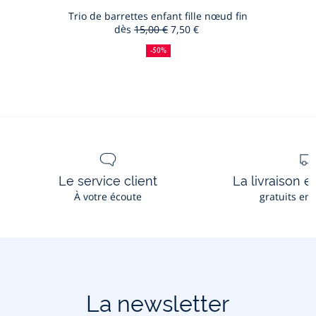
au
de
:
:
fille
panier
Trio de barrettes enfant fille nœud fin
réduction
en
dès
15,00 €
7,50 €
Trio
cuir
50
Ancien
Nouveau
de
%
prix
prix
verni
-50%
de
:
:
barrettes
réduction
enfant
fille
nœud
fin
Le service client
La livraison e
À votre écoute
gratuits en
La newsletter