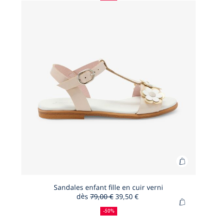
de
:
:
fille
réduction
en
cuir
Ajouter
au
panier
Sandales enfant fille en cuir verni
dès
79,00 €
39,50 €
Sandales
50
Ancien
Nouveau
Ajouter
enfant
%
prix
prix
-50%