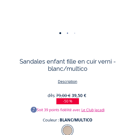
-
-
-
-
-
-
-
-
-
vue
vue
vue
vue
vue
vue
vue
vue
vue
01
02
03
04
05
06
07
08
09
Sandales enfant fille en cuir verni -
blanc/multico
Description
dès
79,00 €
39,50 €
-50 %
Soit
39
points fidélité avec
Le Club Jacadi
Couleur :
BLANC/MULTICO
Couleur