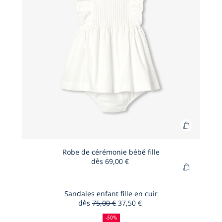
Ajouter
au
panier
Robe de cérémonie bébé fille
dès
69,00 €
Robe
Ajouter
de
au
cérémoni
panier
Sandales enfant fille en cuir
bébé
dès
75,00 €
37,50 €
Sandales
fille
50
Ancien
Nouveau
enfant
%
prix
prix
-50%