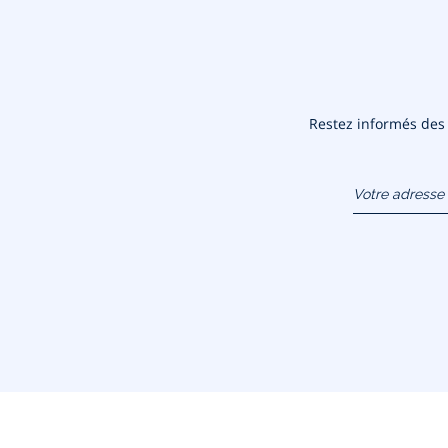
Restez informés des n
Votre adresse 
(exemple :
jacquesadit@