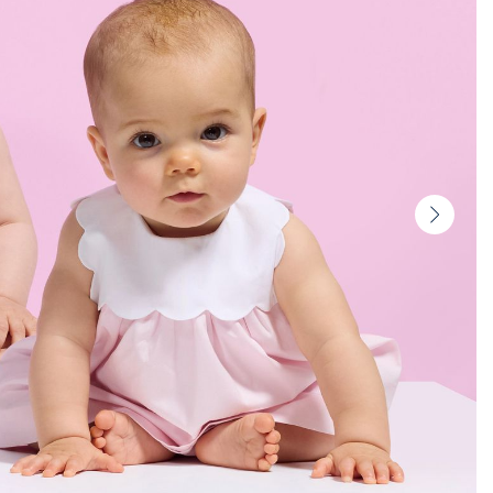
Vignet
suivan
-
Produi