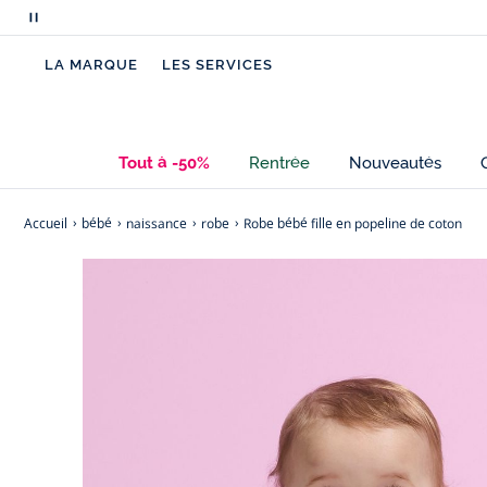
Mettre
en
LA MARQUE
LES SERVICES
pause
le
défilement
des
Tout à -50%
Rentrée
Nouveautés
messages
Accueil
bébé
naissance
robe
Robe bébé fille en popeline de coton