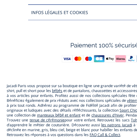
INFOS LÉGALES ET COOKIES
Paiement 100% sécuris
Jacadi Paris vous propose sur sa boutique en ligne une grande variété de v
shirt, pull et short pour les
bébés
et de pantalons, chaussettes et accessoire
à vos articles pour enfants. Profitez aussi de nos collections spéciales fêt
Bénéficiez également de prix réduits avec nos collections spéciales de
vêtem
à prix tout ronds. Adhérez au programme de Fidélité Jacadi afin de profite
originaux et ludiques avec des détails réfléchissants, la collection
Sport Chi
une collection de
manteaux bébé et enfant
et de
chaussures d'hiver
. Penda
Trouvez une
tenue de cérémonie
pour votre enfant. Retrouvez les sacs
To
d’apprendre le métier de couturière. Découvrez aussi
les patrons Jacadi
à 
déclinée en marine, gris, bleu ciel, beige et blanc pour habiller les enfant
Retrouvez les réponses à vos questions dans les
FAQ Call & Collect
.