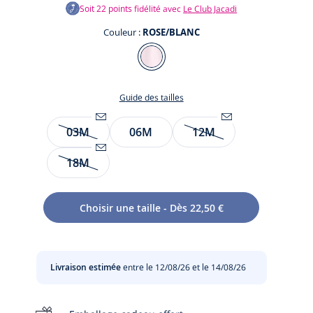
Soit
22
points fidélité avec
Le Club Jacadi
Couleur :
ROSE/BLANC
Couleur
ROSE/BLANC
Guide des tailles
Taille
03M
06M
12M
Être
Être
te
alerté(e)
alerté(e)
te
18M
par
Être
par
email
alerté(e)
email
t
lorsque
par
lorsque
Choisir une taille - Dès 22,50 €
l’article
email
l’article
sera
lorsque
sera
de
l’article
de
nouveau
sera
nouveau
Livraison estimée
entre le 12/08/26 et le 14/08/26
disponible
de
disponible
:
nouveau
:
03M
disponible
12M