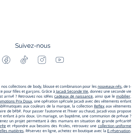
Suivez-nous
Facebook
Tiktok
Instagram
Youtube
-
-
-
-
Jacadi
Jacadi
Jacadi
Jacadi
Paris
Paris
Paris
Paris
s, nos collections de body, blouse et combinaison pour les
nouveaux-nés
, de t-
 pour filles et garçons. Grâce à
Jacadi Seconde Vie
, donnez une seconde vie
t arrivé ? Retrouvez nos idées
cadeaux de naissance
, ainsi que le
mobilier
.
omotions Prix Doux
, une opération spéciale Jacadi avec des vêtements enfant
lématiques aux couleurs de la marque, la collection
Reflex
aux vêtements
ire de bébé. Pour passer l’automne et l’hiver au chaud, Jacadi vous propose
ébé et enfant à prix doux. Un mariage, un baptême, une communion de prévue ?
utenez un projet permettant à des mamans en situation de grande précarité
trée
et répondre aux besoins des écoles, retrouvez une
collection uniforme
belles matières
. Réservez en ligne, achetez en boutique avec la
E-réservation
.