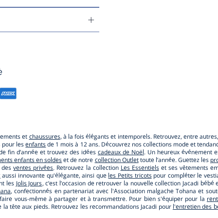
é
êtements et
chaussures
, à la fois élégants et intemporels. Retrouvez, entre autre
s pour les
enfants
de 1 mois à 12 ans. Découvrez nos collections mode et tendance
e de fin d’année et trouvez des idées
cadeaux de Noël
. Un heureux événement es
ents enfants en soldes
et de notre
collection Outlet
toute l’année. Guettez les
pr
r des
ventes privées
. Retrouvez la collection
Les Essentiels
et ses vêtements emb
c
aussi innovante qu'élégante, ainsi que
les Petits tricots
pour compléter le vestia
nt les
Jolis Jours
, c’est l’occasion de retrouver la nouvelle collection Jacadi b
hana
, confectionnés en partenariat avec l'Association malgache Tohana et so
faire vous-même à partager et à transmettre. Pour bien s'équiper pour la
ren
s de la tête aux pieds. Retrouvez les recommandations Jacadi pour
l'entretien des 