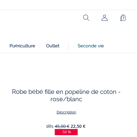
Rechercher
Mon
Panie
compte
(non
connecté)
Puériculture
Outlet
Seconde vie
Robe bébé fille en popeline de coton -
rose/blanc
Description
dès
45,00 €
22,50 €
-50 %