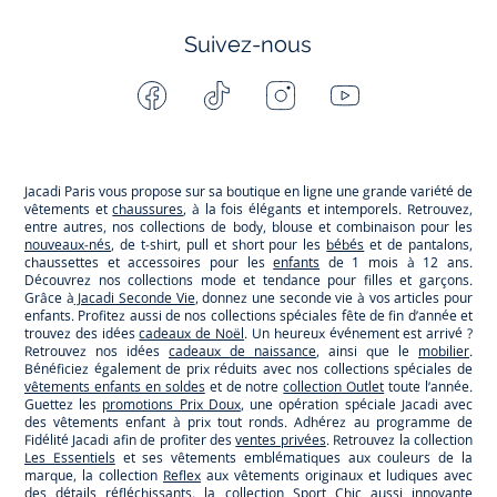
Suivez-nous
Facebook
Tiktok
Instagram
Youtube
-
-
-
-
Jacadi
Jacadi
Jacadi
Jacadi
Paris
Paris
Paris
Paris
Jacadi Paris vous propose sur sa boutique en ligne une grande variété de
vêtements et
chaussures
, à la fois élégants et intemporels. Retrouvez,
entre autres, nos collections de body, blouse et combinaison pour les
nouveaux-nés
, de t-shirt, pull et short pour les
bébés
et de pantalons,
chaussettes et accessoires pour les
enfants
de 1 mois à 12 ans.
Découvrez nos collections mode et tendance pour filles et garçons.
Grâce à
Jacadi Seconde Vie
, donnez une seconde vie à vos articles pour
enfants. Profitez aussi de nos collections spéciales fête de fin d’année et
trouvez des idées
cadeaux de Noël
. Un heureux événement est arrivé ?
Retrouvez nos idées
cadeaux de naissance
, ainsi que le
mobilier
.
Bénéficiez également de prix réduits avec nos collections spéciales de
vêtements enfants en soldes
et de notre
collection Outlet
toute l’année.
Guettez les
promotions Prix Doux
, une opération spéciale Jacadi avec
des vêtements enfant à prix tout ronds. Adhérez au programme de
Fidélité Jacadi afin de profiter des
ventes privées
. Retrouvez la collection
Les Essentiels
et ses vêtements emblématiques aux couleurs de la
marque, la collection
Reflex
aux vêtements originaux et ludiques avec
des détails réfléchissants, la collection
Sport Chic
aussi innovante