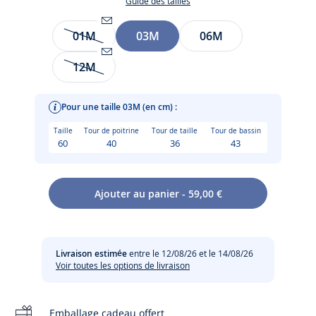
Guide des tailles
Taille
01M
03M
06M
Être
alerté(e)
12M
par
Être
email
alerté(e)
lorsque
par
Pour une taille 03M (en cm) :
l’article
email
Taille
Tour de poitrine
Tour de taille
Tour de bassin
sera
lorsque
60
40
36
43
de
l’article
nouveau
sera
disponible
de
Ajouter au panier - 59,00 €
:
nouveau
L'été de la toute petite sera fleuri et coloré avec cette robe
Entretien :
01M
disponible
bébé. Imprimée d'un Liberty aux tons joyeux et vitaminés,
:
elle apportera confort et aisance à bébé grâce à sa
12M
Lavage à 40 °
doublure en voile de coton tout doux pour la peau. Facile à
Livraison estimée
entre le 12/08/26 et le 14/08/26
Voir toutes les options de livraison
enfiler vous pourrez l'associer à un cardigan rose pour vos
Chlore interdit
balades matinales au parc.
Emballage cadeau offert
- Collection "Petite sieste"