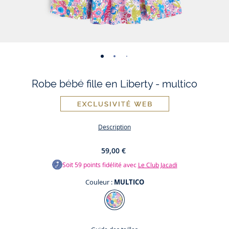
-
-
-
-
vue
vue
vue
vue
Robe bébé fille en Liberty - multico
01
02
03
04
Description
59,00 €
Soit
59
points fidélité avec
Le Club Jacadi
Couleur :
MULTICO
Couleur
MULTICO