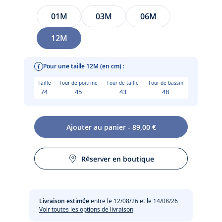
JACADI
Taille
01M
03M
06M
12M
Pour une taille 12M (en cm) :
Taille
Tour de poitrine
Tour de taille
Tour de bassin
74
45
43
48
Ajouter au panier - 89,00 €
Modèle emblématique du vestiaire Jacadi à glisser dans la
Réserver en boutique
valise de maternité, ce burnous bébé à la ligne chic et
Entretien :
authentique enveloppera le nouveau-né d'une douceur
réconfortante. Confectionné en laine Mérinos responsable,
doublure en maille interlock, ouatinage et capuche à
Lavage à 30°C,act très réduite
Livraison estimée
entre le 12/08/26 et le 14/08/26
pompon finalisent ce modèle à associer à une combinaison
Voir toutes les options de livraison
en laine pour vos premières sorties.
Pas de pressing