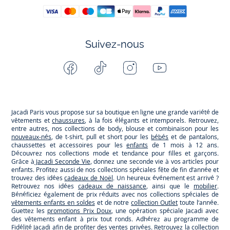
Suivez-nous
Facebook
Tiktok
Instagram
Youtube
-
-
-
-
Jacadi
Jacadi
Jacadi
Jacadi
Paris
Paris
Paris
Paris
Jacadi Paris vous propose sur sa boutique en ligne une grande variété de
vêtements et
chaussures
, à la fois élégants et intemporels. Retrouvez,
entre autres, nos collections de body, blouse et combinaison pour les
nouveaux-nés
, de t-shirt, pull et short pour les
bébés
et de pantalons,
chaussettes et accessoires pour les
enfants
de 1 mois à 12 ans.
Découvrez nos collections mode et tendance pour filles et garçons.
Grâce à
Jacadi Seconde Vie
, donnez une seconde vie à vos articles pour
enfants. Profitez aussi de nos collections spéciales fête de fin d’année et
trouvez des idées
cadeaux de Noël
. Un heureux événement est arrivé ?
Retrouvez nos idées
cadeaux de naissance
, ainsi que le
mobilier
.
Bénéficiez également de prix réduits avec nos collections spéciales de
vêtements enfants en soldes
et de notre
collection Outlet
toute l’année.
Guettez les
promotions Prix Doux
, une opération spéciale Jacadi avec
des vêtements enfant à prix tout ronds. Adhérez au programme de
Fidélité Jacadi afin de profiter des
ventes privées
. Retrouvez la collection