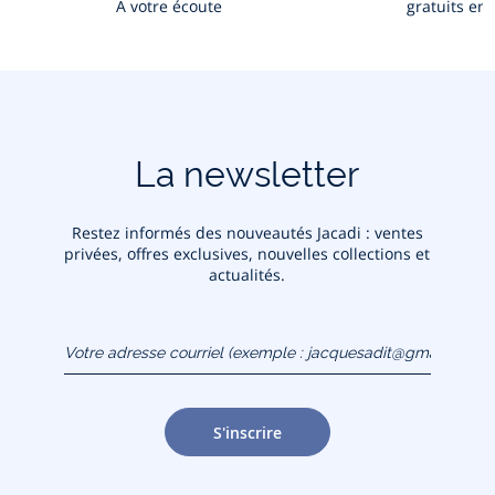
À votre écoute
gratuits en
En savoir plus
La newsletter
Restez informés des nouveautés Jacadi : ventes
privées, offres exclusives, nouvelles collections et
actualités.
Votre adresse courriel
(exemple :
jacquesadit@gmail.com)
S'inscrire