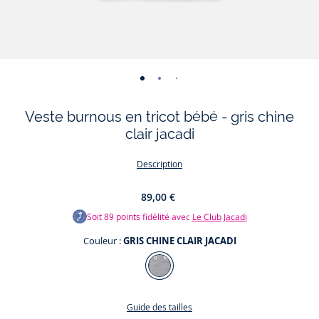
-
-
-
-
-
-
vue
vue
vue
vue
vue
vue
Veste burnous en tricot bébé - gris chine
01
02
03
04
05
06
clair jacadi
Description
89,00 €
Soit
89
points fidélité avec
Le Club Jacadi
Couleur :
GRIS CHINE CLAIR JACADI
Couleur
GRIS
CHINE
Guide des tailles
CLAIR