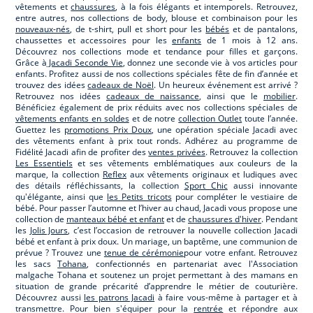
vêtements et
chaussures
, à la fois élégants et intemporels. Retrouvez,
entre autres, nos collections de body, blouse et combinaison pour les
nouveaux-nés
, de t-shirt, pull et short pour les
bébés
et de pantalons,
chaussettes et accessoires pour les
enfants
de 1 mois à 12 ans.
Découvrez nos collections mode et tendance pour filles et garçons.
Grâce à
Jacadi Seconde Vie
, donnez une seconde vie à vos articles pour
enfants. Profitez aussi de nos collections spéciales fête de fin d’année et
trouvez des idées
cadeaux de Noël
. Un heureux événement est arrivé ?
Retrouvez nos idées
cadeaux de naissance
, ainsi que le
mobilier
.
Bénéficiez également de prix réduits avec nos collections spéciales de
vêtements enfants en soldes
et de notre
collection Outlet
toute l’année.
Guettez les
promotions Prix Doux
, une opération spéciale Jacadi avec
des vêtements enfant à prix tout ronds. Adhérez au programme de
Fidélité Jacadi afin de profiter des
ventes privées
. Retrouvez la collection
Les Essentiels
et ses vêtements emblématiques aux couleurs de la
marque, la collection
Reflex
aux vêtements originaux et ludiques avec
des détails réfléchissants, la collection
Sport Chic
aussi innovante
qu'élégante, ainsi que
les Petits tricots
pour compléter le vestiaire de
bébé. Pour passer l’automne et l’hiver au chaud, Jacadi vous propose une
collection de
manteaux bébé et enfant
et de
chaussures d'hiver
. Pendant
les
Jolis Jours
, c’est l’occasion de retrouver la nouvelle collection Jacadi
bébé et enfant à prix doux. Un mariage, un baptême, une communion de
prévue ? Trouvez une
tenue de cérémonie
pour votre enfant. Retrouvez
les sacs
Tohana
, confectionnés en partenariat avec l'Association
malgache Tohana et soutenez un projet permettant à des mamans en
situation de grande précarité d’apprendre le métier de couturière.
Découvrez aussi
les patrons Jacadi
à faire vous-même à partager et à
transmettre. Pour bien s'équiper pour la
rentrée
et répondre aux