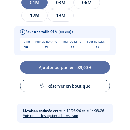
01M
03M
06M
12M
18M
Pour une taille 01M (en cm) :
Taille
Tour de poitrine
Tour de taille
Tour de bassin
54
35
33
39
Ajouter au panier - 89,00 €
Taillé comme un petit manteau, enveloppez bébé dans la
Réserver en boutique
chaleur réconfortante de ce burnous en laine Mérinos dès la
Entretien :
sortie de la maternité. Emblématique du vestiaire Jacadi,
doublure en interlock et léger ouatinage ont été ajoutés pour un
confort maximisé. Doté d'une capuche et fermé par boutons en
Pas de pressing
Livraison estimée
entre le 12/08/26 et le 14/08/26
nacre, ce modèle à offrir et à transmettre s'accordera joliment à
Voir toutes les options de livraison
une combinaison.
Séchage à plat