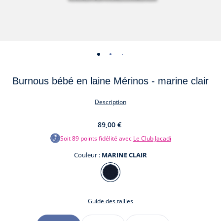
-
-
-
-
-
-
vue
vue
vue
vue
vue
vue
Burnous bébé en laine Mérinos - marine clair
01
02
03
04
05
06
Description
89,00 €
Soit
89
points fidélité avec
Le Club Jacadi
Couleur :
MARINE CLAIR
Couleur
MARINE
CLAIR
Guide des tailles
Taille