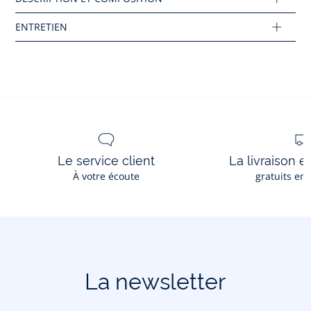
Tissu principal: 100% coton
Réf : 2044416
Ce produit peut-être recyclé.
En savoir plus
Le service client
La livraison e
À votre écoute
gratuits en
La newsletter