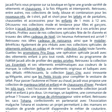
Jacadi Paris vous propose sur sa boutique en ligne une grande variété de
vêtements et
chaussures
, à la fois élégants et intemporels. Retrouvez,
entre autres, nos collections de body, blouse et combinaison pour les
nouveaux-nés
, de t-shirt, pull et short pour les
bébés
et de pantalons,
chaussettes et accessoires pour les
enfants
de 1 mois à 12 ans.
Découvrez nos collections mode et tendance pour filles et garçons.
Grâce à
Jacadi Seconde Vie
, donnez une seconde vie à vos articles pour
enfants. Profitez aussi de nos collections spéciales fête de fin d’année et
trouvez des idées
cadeaux de Noël
. Un heureux événement est arrivé ?
Retrouvez nos idées
cadeaux de naissance
, ainsi que le
mobilier
.
Bénéficiez également de prix réduits avec nos collections spéciales de
vêtements enfants en soldes
et de notre
collection Outlet
toute l’année.
Guettez les
promotions Prix Doux
, une opération spéciale Jacadi avec
des vêtements enfant à prix tout ronds. Adhérez au programme de
Fidélité Jacadi afin de profiter des
ventes privées
. Retrouvez la collection
Les Essentiels
et ses vêtements emblématiques aux couleurs de la
marque, la collection
Reflex
aux vêtements originaux et ludiques avec
des détails réfléchissants, la collection
Sport Chic
aussi innovante
qu'élégante, ainsi que
les Petits tricots
pour compléter le vestiaire de
bébé. Pour passer l’automne et l’hiver au chaud, Jacadi vous propose une
collection de
manteaux bébé et enfant
et de
chaussures d'hiver
. Pendant
les
Jolis Jours
, c’est l’occasion de retrouver la nouvelle collection Jacadi
bébé et enfant à prix doux. Un mariage, un baptême, une communion de
prévue ? Trouvez une
tenue de cérémonie
pour votre enfant. Retrouvez
les sacs
Tohana
, confectionnés en partenariat avec l'Association
malgache Tohana et soutenez un projet permettant à des mamans en
situation de grande précarité d’apprendre le métier de couturière.