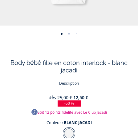
-
-
-
-
-
vue
vue
vue
vue
vue
01
02
03
04
05
Body bébé fille en coton interlock - blanc
jacadi
Description
dès
25,00 €
12,50 €
-50 %
Soit
12
points fidélité avec
Le Club Jacadi
Couleur :
BLANC JACADI
Couleur