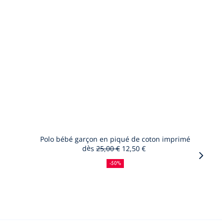
Polo bébé garçon en piqué de coton imprimé
dès
25,00 €
12,50 €
50
Ancien
Nouveau
Vigne
%
prix
prix
-50%
suiva
de
:
:
réduction
-
Produ
du
look