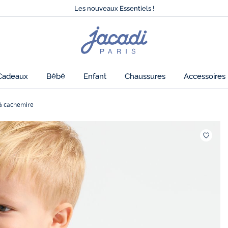
Tout à -50% sur la collection été*
Les nouveaux Essentiels !
Nouvelle collection Automne-Hiver !
Livraison offerte à domicile dès 79€*
Page
Tout à -50% sur la collection été*
d'accueil
Les nouveaux Essentiels !
Jacadi
Cadeaux
Bébé
Enfant
Chaussures
Accessoires
% cachemire
favoris