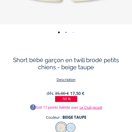
-
-
-
-
vue
vue
vue
vue
01
02
03
04
Short bébé garçon en twill brodé petits
chiens - beige taupe
Description
dès
35,00 €
17,50 €
-50 %
Soit
17
points fidélité avec
Le Club Jacadi
Couleur :
BEIGE TAUPE
Couleur