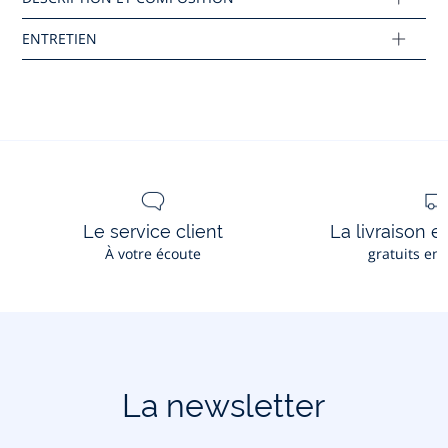
Composition :
Tissu principal: 100% coton
Réf : 2045306
Ce produit peut-être recyclé.
En savoir plus
Le service client
La livraison e
À votre écoute
gratuits en
La newsletter