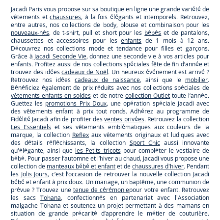
Jacadi Paris vous propose sur sa boutique en ligne une grande variété de
vêtements et
chaussures
, à la fois élégants et intemporels. Retrouvez,
entre autres, nos collections de body, blouse et combinaison pour les
nouveaux-nés
, de t-shirt, pull et short pour les
bébés
et de pantalons,
chaussettes et accessoires pour les
enfants
de 1 mois à 12 ans.
Découvrez nos collections mode et tendance pour filles et garçons.
Grâce à
Jacadi Seconde Vie
, donnez une seconde vie à vos articles pour
enfants. Profitez aussi de nos collections spéciales fête de fin d’année et
trouvez des idées
cadeaux de Noël
. Un heureux événement est arrivé ?
Retrouvez nos idées
cadeaux de naissance
, ainsi que le
mobilier
.
Bénéficiez également de prix réduits avec nos collections spéciales de
vêtements enfants en soldes
et de notre
collection Outlet
toute l’année.
Guettez les
promotions Prix Doux
, une opération spéciale Jacadi avec
des vêtements enfant à prix tout ronds. Adhérez au programme de
Fidélité Jacadi afin de profiter des
ventes privées
. Retrouvez la collection
Les Essentiels
et ses vêtements emblématiques aux couleurs de la
marque, la collection
Reflex
aux vêtements originaux et ludiques avec
des détails réfléchissants, la collection
Sport Chic
aussi innovante
qu'élégante, ainsi que
les Petits tricots
pour compléter le vestiaire de
bébé. Pour passer l’automne et l’hiver au chaud, Jacadi vous propose une
collection de
manteaux bébé et enfant
et de
chaussures d'hiver
. Pendant
les
Jolis Jours
, c’est l’occasion de retrouver la nouvelle collection Jacadi
bébé et enfant à prix doux. Un mariage, un baptême, une communion de
prévue ? Trouvez une
tenue de cérémonie
pour votre enfant. Retrouvez
les sacs
Tohana
, confectionnés en partenariat avec l'Association
malgache Tohana et soutenez un projet permettant à des mamans en
situation de grande précarité d’apprendre le métier de couturière.