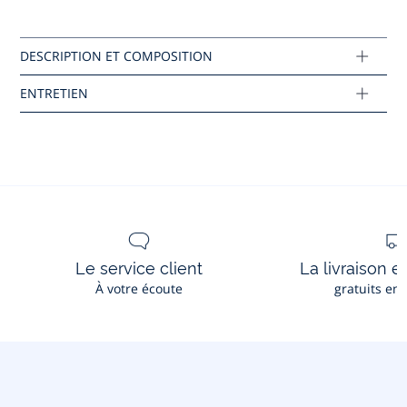
Lavage à 30 °
Réf : 2044668
Ce produit peut-être recyclé.
En savoir plus
Le service client
La livraison e
À votre écoute
gratuits en