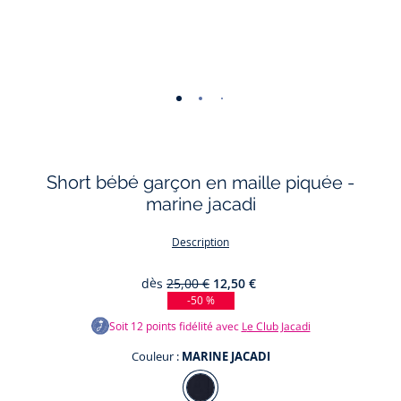
-
-
-
-
vue
vue
vue
vue
01
02
03
04
Short bébé garçon en maille piquée -
marine jacadi
Description
dès
25,00 €
12,50 €
-50 %
Soit
12
points fidélité avec
Le Club Jacadi
Couleur :
MARINE JACADI
Couleur