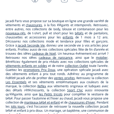
-
-
-
-
Jacadi
Jacadi
Jacadi
Jacadi
Paris
Paris
Paris
Paris
Jacadi Paris vous propose sur sa boutique en ligne une grande variété de
vêtements et
chaussures
, à la fois élégants et intemporels. Retrouvez,
entre autres, nos collections de body, blouse et combinaison pour les
nouveaux-nés
, de t-shirt, pull et short pour les
bébés
et de pantalons,
chaussettes et accessoires pour les
enfants
de 1 mois à 12 ans.
Découvrez nos collections mode et tendance pour filles et garçons.
Grâce à
Jacadi Seconde Vie
, donnez une seconde vie à vos articles pour
enfants. Profitez aussi de nos collections spéciales fête de fin d’année et
trouvez des idées
cadeaux de Noël
. Un heureux événement est arrivé ?
Retrouvez nos idées
cadeaux de naissance
, ainsi que le
mobilier
.
Bénéficiez également de prix réduits avec nos collections spéciales de
vêtements enfants en soldes
et de notre
collection Outlet
toute l’année.
Guettez les
promotions Prix Doux
, une opération spéciale Jacadi avec
des vêtements enfant à prix tout ronds. Adhérez au programme de
Fidélité Jacadi afin de profiter des
ventes privées
. Retrouvez la collection
Les Essentiels
et ses vêtements emblématiques aux couleurs de la
marque, la collection
Reflex
aux vêtements originaux et ludiques avec
des détails réfléchissants, la collection
Sport Chic
aussi innovante
qu'élégante, ainsi que
les Petits tricots
pour compléter le vestiaire de
bébé. Pour passer l’automne et l’hiver au chaud, Jacadi vous propose une
collection de
manteaux bébé et enfant
et de
chaussures d'hiver
. Pendant
les
Jolis Jours
, c’est l’occasion de retrouver la nouvelle collection Jacadi
bébé et enfant à prix doux. Un mariage, un baptême, une communion de