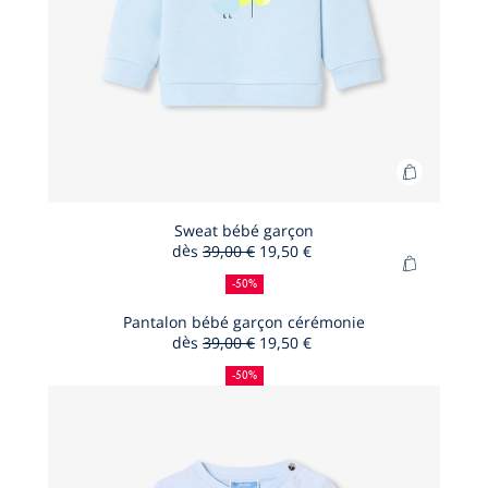
Ajouter
au
panier
Sweat bébé garçon
dès
39,00 €
19,50 €
Sweat
50
Ancien
Nouveau
Ajouter
bébé
%
prix
prix
-50%
au
de
:
:
garçon
panier
Pantalon bébé garçon cérémonie
réduction
dès
39,00 €
19,50 €
Pantalon
50
Ancien
Nouveau
bébé
%
prix
prix
-50%
de
:
:
garçon
réduction
cérémoni