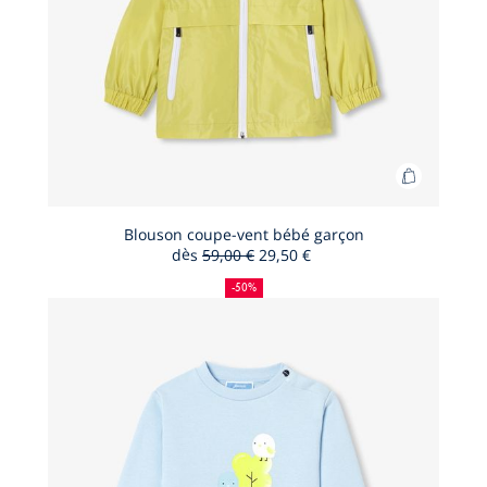
Ajouter
au
panier
Blouson coupe-vent bébé garçon
dès
59,00 €
29,50 €
Blouson
50
Ancien
Nouveau
coupe-
%
prix
prix
-50%
de
:
:
vent
réduction
bébé
garçon