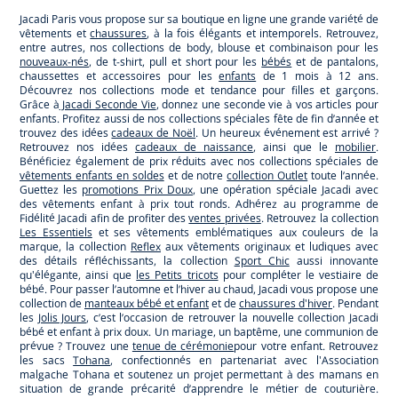
Paris
Paris
Paris
Paris
Jacadi Paris vous propose sur sa boutique en ligne une grande variété de
vêtements et
chaussures
, à la fois élégants et intemporels. Retrouvez,
entre autres, nos collections de body, blouse et combinaison pour les
nouveaux-nés
, de t-shirt, pull et short pour les
bébés
et de pantalons,
chaussettes et accessoires pour les
enfants
de 1 mois à 12 ans.
Découvrez nos collections mode et tendance pour filles et garçons.
Grâce à
Jacadi Seconde Vie
, donnez une seconde vie à vos articles pour
enfants. Profitez aussi de nos collections spéciales fête de fin d’année et
trouvez des idées
cadeaux de Noël
. Un heureux événement est arrivé ?
Retrouvez nos idées
cadeaux de naissance
, ainsi que le
mobilier
.
Bénéficiez également de prix réduits avec nos collections spéciales de
vêtements enfants en soldes
et de notre
collection Outlet
toute l’année.
Guettez les
promotions Prix Doux
, une opération spéciale Jacadi avec
des vêtements enfant à prix tout ronds. Adhérez au programme de
Fidélité Jacadi afin de profiter des
ventes privées
. Retrouvez la collection
Les Essentiels
et ses vêtements emblématiques aux couleurs de la
marque, la collection
Reflex
aux vêtements originaux et ludiques avec
des détails réfléchissants, la collection
Sport Chic
aussi innovante
qu'élégante, ainsi que
les Petits tricots
pour compléter le vestiaire de
bébé. Pour passer l’automne et l’hiver au chaud, Jacadi vous propose une
collection de
manteaux bébé et enfant
et de
chaussures d'hiver
. Pendant
les
Jolis Jours
, c’est l’occasion de retrouver la nouvelle collection Jacadi
bébé et enfant à prix doux. Un mariage, un baptême, une communion de
prévue ? Trouvez une
tenue de cérémonie
pour votre enfant. Retrouvez
les sacs
Tohana
, confectionnés en partenariat avec l'Association
malgache Tohana et soutenez un projet permettant à des mamans en
situation de grande précarité d’apprendre le métier de couturière.