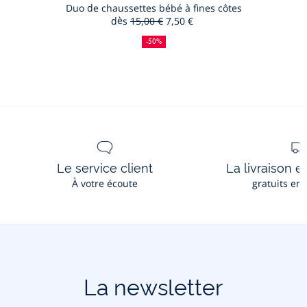
panier
Duo de chaussettes bébé à fines côtes
dès
15,00 €
7,50 €
Duo
50
Ancien
Nouveau
de
%
prix
prix
-50%
de
:
:
chausset
réduction
bébé
à
fines
côtes
Le service client
La livraison e
À votre écoute
gratuits en
La newsletter