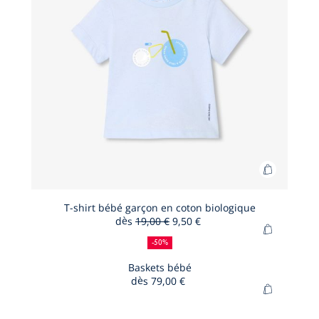
Ajouter
au
panier
T-shirt bébé garçon en coton biologique
dès
19,00 €
9,50 €
T-
50
Ancien
Nouveau
Ajouter
shirt
%
prix
prix
-50%
au
de
:
:
bébé
panier
Baskets bébé
réduction
garçon
dès
79,00 €
Baskets
en
Ajouter
bébé
coton
au
biologiqu