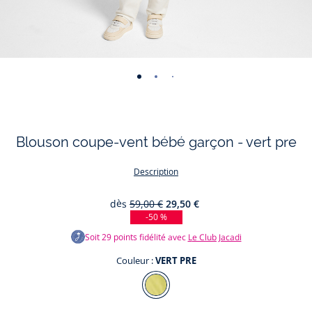
-
-
-
-
-
-
-
-
-
-
-
vue
vue
vue
vue
vue
vue
vue
vue
vue
vue
v
01
02
03
04
05
06
07
08
09
010
0
Blouson coupe-vent bébé garçon - vert pre
Description
dès
59,00 €
29,50 €
-50 %
Soit
29
points fidélité avec
Le Club Jacadi
Couleur :
VERT PRE
Couleur
VERT