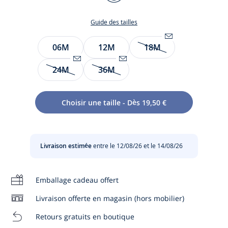
BLANC/CIEL
Guide des tailles
Taille
06M
12M
18M
Être
alerté(e)
24M
36M
Être
Être
par
Cosy chic et graphique, la salopette short bébé garçon
alerté(e)
alerté(e)
email
s'imagine dans seersucker rayé léger et respirant pour les
par
par
lorsque
Choisir une taille - Dès 19,50 €
beaux jours. Portée avec un polo et un cardigan torsadé
email
email
l’article
pour une silhouette preppy, elle répondra à toutes les
lorsque
lorsque
sera
invitations estivales.
l’article
l’article
de
sera
sera
nouveau
Livraison estimée
entre le 12/08/26 et le 14/08/26
de
de
disponible
-
Salopette short bébé garçon en coton seersucker
nouveau
nouveau
:
biologique
disponible
disponible
18M
-
Poches à rabats au dos
Emballage cadeau offert
:
:
-
Bretelles boutonnées
24M
36M
Livraison offerte en magasin (hors mobilier)
-
Ouverture pressionnée à l'entrejambe
Retours gratuits en boutique