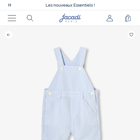
Tout à -50% sur la collection été*
Les nouveaux Essentiels !
Mettre
Nouvelle collection Automne-Hiver !
en
Livraison offerte à domicile dès 79€*
Page
Rechercher
Pani
Tout à -50% sur la collection été*
pause
d'accueil
Les nouveaux Essentiels !
Menu
le
Jacadi
défilement
des
favor
messages