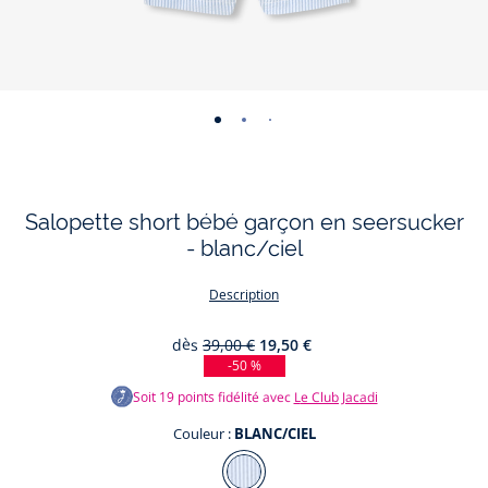
-
-
-
-
vue
vue
vue
vue
01
02
03
04
Salopette short bébé garçon en seersucker
- blanc/ciel
Description
dès
39,00 €
19,50 €
-50 %
Soit
19
points fidélité avec
Le Club Jacadi
Couleur :
BLANC/CIEL
Couleur