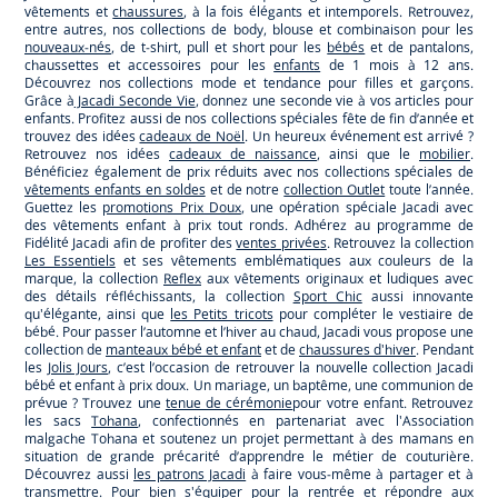
vêtements et
chaussures
, à la fois élégants et intemporels. Retrouvez,
entre autres, nos collections de body, blouse et combinaison pour les
nouveaux-nés
, de t-shirt, pull et short pour les
bébés
et de pantalons,
chaussettes et accessoires pour les
enfants
de 1 mois à 12 ans.
Découvrez nos collections mode et tendance pour filles et garçons.
Grâce à
Jacadi Seconde Vie
, donnez une seconde vie à vos articles pour
enfants. Profitez aussi de nos collections spéciales fête de fin d’année et
trouvez des idées
cadeaux de Noël
. Un heureux événement est arrivé ?
Retrouvez nos idées
cadeaux de naissance
, ainsi que le
mobilier
.
Bénéficiez également de prix réduits avec nos collections spéciales de
vêtements enfants en soldes
et de notre
collection Outlet
toute l’année.
Guettez les
promotions Prix Doux
, une opération spéciale Jacadi avec
des vêtements enfant à prix tout ronds. Adhérez au programme de
Fidélité Jacadi afin de profiter des
ventes privées
. Retrouvez la collection
Les Essentiels
et ses vêtements emblématiques aux couleurs de la
marque, la collection
Reflex
aux vêtements originaux et ludiques avec
des détails réfléchissants, la collection
Sport Chic
aussi innovante
qu'élégante, ainsi que
les Petits tricots
pour compléter le vestiaire de
bébé. Pour passer l’automne et l’hiver au chaud, Jacadi vous propose une
collection de
manteaux bébé et enfant
et de
chaussures d'hiver
. Pendant
les
Jolis Jours
, c’est l’occasion de retrouver la nouvelle collection Jacadi
bébé et enfant à prix doux. Un mariage, un baptême, une communion de
prévue ? Trouvez une
tenue de cérémonie
pour votre enfant. Retrouvez
les sacs
Tohana
, confectionnés en partenariat avec l'Association
malgache Tohana et soutenez un projet permettant à des mamans en
situation de grande précarité d’apprendre le métier de couturière.
Découvrez aussi
les patrons Jacadi
à faire vous-même à partager et à
transmettre. Pour bien s'équiper pour la
rentrée
et répondre aux