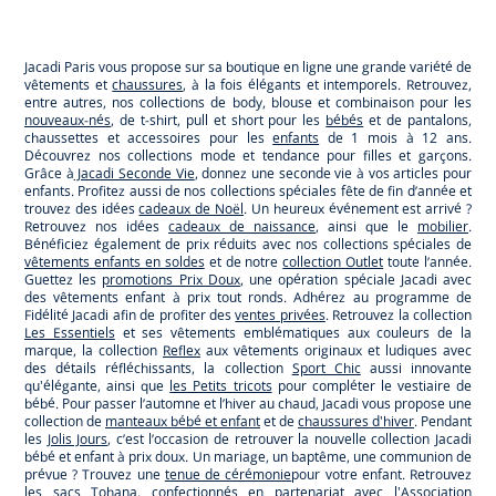
Jacadi
Jacadi
Jacadi
Jacadi
Paris
Paris
Paris
Paris
Jacadi Paris vous propose sur sa boutique en ligne une grande variété de
vêtements et
chaussures
, à la fois élégants et intemporels. Retrouvez,
entre autres, nos collections de body, blouse et combinaison pour les
nouveaux-nés
, de t-shirt, pull et short pour les
bébés
et de pantalons,
chaussettes et accessoires pour les
enfants
de 1 mois à 12 ans.
Découvrez nos collections mode et tendance pour filles et garçons.
Grâce à
Jacadi Seconde Vie
, donnez une seconde vie à vos articles pour
enfants. Profitez aussi de nos collections spéciales fête de fin d’année et
trouvez des idées
cadeaux de Noël
. Un heureux événement est arrivé ?
Retrouvez nos idées
cadeaux de naissance
, ainsi que le
mobilier
.
Bénéficiez également de prix réduits avec nos collections spéciales de
vêtements enfants en soldes
et de notre
collection Outlet
toute l’année.
Guettez les
promotions Prix Doux
, une opération spéciale Jacadi avec
des vêtements enfant à prix tout ronds. Adhérez au programme de
Fidélité Jacadi afin de profiter des
ventes privées
. Retrouvez la collection
Les Essentiels
et ses vêtements emblématiques aux couleurs de la
marque, la collection
Reflex
aux vêtements originaux et ludiques avec
des détails réfléchissants, la collection
Sport Chic
aussi innovante
qu'élégante, ainsi que
les Petits tricots
pour compléter le vestiaire de
bébé. Pour passer l’automne et l’hiver au chaud, Jacadi vous propose une
collection de
manteaux bébé et enfant
et de
chaussures d'hiver
. Pendant
les
Jolis Jours
, c’est l’occasion de retrouver la nouvelle collection Jacadi
bébé et enfant à prix doux. Un mariage, un baptême, une communion de
prévue ? Trouvez une
tenue de cérémonie
pour votre enfant. Retrouvez
les sacs
Tohana
, confectionnés en partenariat avec l'Association