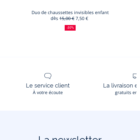
bébé
au
en
panier
Duo de chaussettes invisibles enfant
piqué
dès
15,00 €
7,50 €
Duo
de
50
Ancien
Nouveau
de
%
prix
prix
coton
-50%
de
:
:
chausset
réduction
invisibles
enfant
Le service client
La livraison e
À votre écoute
gratuits en
La newsletter