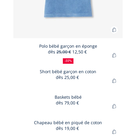
Ajouter
au
panier
Polo bébé garçon en éponge
dès
25,00 €
12,50 €
Polo
50
Ancien
Nouveau
Ajouter
bébé
%
prix
prix
-50%
au
de
:
:
garçon
panier
Short bébé garçon en coton
réduction
en
dès
25,00 €
Short
éponge
Ajouter
bébé
au
garçon
panier
Baskets bébé
en
dès
79,00 €
Baskets
coton
Ajouter
bébé
au
panier
Chapeau bébé en piqué de coton
dès
19,00 €
Chapeau
Ajouter