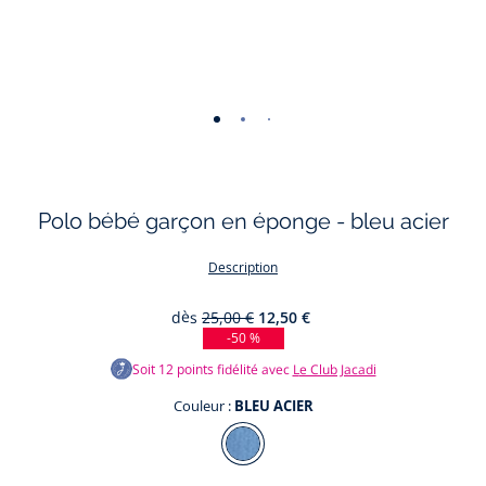
-
-
-
-
-
-
-
vue
vue
vue
vue
vue
vue
vue
01
02
03
04
05
06
07
Polo bébé garçon en éponge - bleu acier
Description
dès
25,00 €
12,50 €
-50 %
Soit
12
points fidélité avec
Le Club Jacadi
Couleur :
BLEU ACIER
Couleur
BLEU