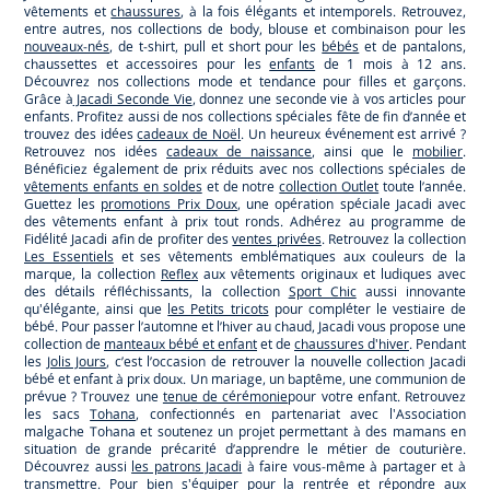
vêtements et
chaussures
, à la fois élégants et intemporels. Retrouvez,
entre autres, nos collections de body, blouse et combinaison pour les
nouveaux-nés
, de t-shirt, pull et short pour les
bébés
et de pantalons,
chaussettes et accessoires pour les
enfants
de 1 mois à 12 ans.
Découvrez nos collections mode et tendance pour filles et garçons.
Grâce à
Jacadi Seconde Vie
, donnez une seconde vie à vos articles pour
enfants. Profitez aussi de nos collections spéciales fête de fin d’année et
trouvez des idées
cadeaux de Noël
. Un heureux événement est arrivé ?
Retrouvez nos idées
cadeaux de naissance
, ainsi que le
mobilier
.
Bénéficiez également de prix réduits avec nos collections spéciales de
vêtements enfants en soldes
et de notre
collection Outlet
toute l’année.
Guettez les
promotions Prix Doux
, une opération spéciale Jacadi avec
des vêtements enfant à prix tout ronds. Adhérez au programme de
Fidélité Jacadi afin de profiter des
ventes privées
. Retrouvez la collection
Les Essentiels
et ses vêtements emblématiques aux couleurs de la
marque, la collection
Reflex
aux vêtements originaux et ludiques avec
des détails réfléchissants, la collection
Sport Chic
aussi innovante
qu'élégante, ainsi que
les Petits tricots
pour compléter le vestiaire de
bébé. Pour passer l’automne et l’hiver au chaud, Jacadi vous propose une
collection de
manteaux bébé et enfant
et de
chaussures d'hiver
. Pendant
les
Jolis Jours
, c’est l’occasion de retrouver la nouvelle collection Jacadi
bébé et enfant à prix doux. Un mariage, un baptême, une communion de
prévue ? Trouvez une
tenue de cérémonie
pour votre enfant. Retrouvez
les sacs
Tohana
, confectionnés en partenariat avec l'Association
malgache Tohana et soutenez un projet permettant à des mamans en
situation de grande précarité d’apprendre le métier de couturière.
Découvrez aussi
les patrons Jacadi
à faire vous-même à partager et à
transmettre. Pour bien s'équiper pour la
rentrée
et répondre aux