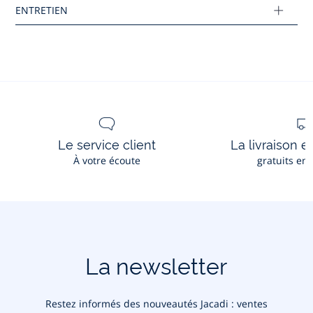
Tissu principal: 100% coton
Réf : 2045146
Ce produit peut-être recyclé.
En savoir plus
Le service client
La livraison e
À votre écoute
gratuits en
La newsletter
Restez informés des nouveautés Jacadi : ventes