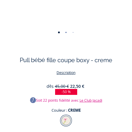
-
-
-
-
vue
vue
vue
vue
01
02
03
04
Pull bébé fille coupe boxy - creme
Description
dès
45,00 €
22,50 €
-50 %
Soit
22
points fidélité avec
Le Club Jacadi
Couleur :
CREME
Couleur
CREME