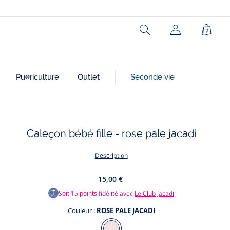
Rechercher
Mon
Panie
compte
(non
connecté)
Puériculture
Outlet
Seconde vie
Caleçon bébé fille - rose pale jacadi
Description
15,00 €
Soit
15
points fidélité avec
Le Club Jacadi
Couleur :
ROSE PALE JACADI
Couleur