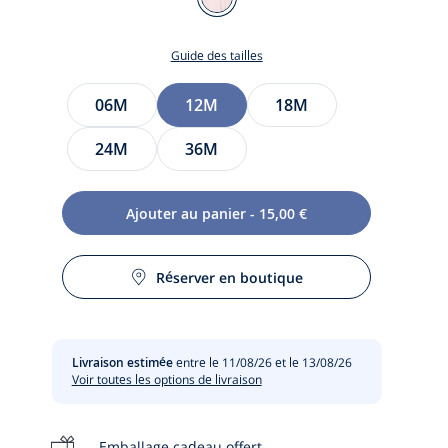
ROSE
PALE
Guide des tailles
JACADI
Taille
06M
12M
18M
24M
36M
te
Ajouter au panier - 15,00 €
te
t
Réserver en boutique
Livraison estimée
entre le 11/08/26 et le 13/08/26
Voir toutes les options de livraison
Emballage cadeau offert