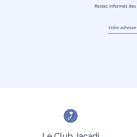
Restez informés des n
Votre adresse 
(exemple :
jacquesadit@
Le Club Jacadi