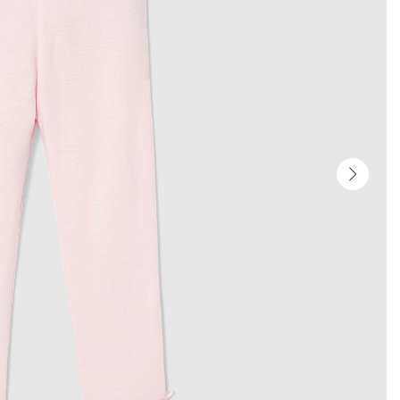
Vignet
suivan
-
Produi