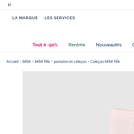
Mettre
en
LA MARQUE
LES SERVICES
pause
le
défilement
des
Tout à -50%
Rentrée
Nouveautés
messages
Accueil
bébé
bébé fille
pantalon et caleçon
Caleçon bébé fille