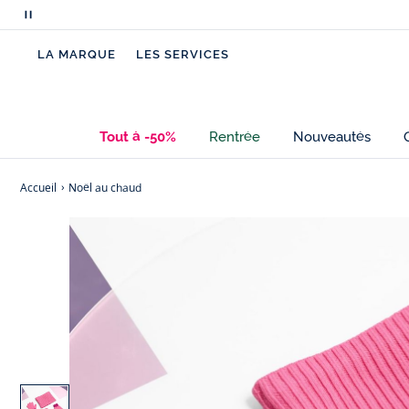
Mettre
en
LA MARQUE
LES SERVICES
pause
le
défilement
des
Tout à -50%
Rentrée
Nouveautés
messages
Accueil
Noël au chaud