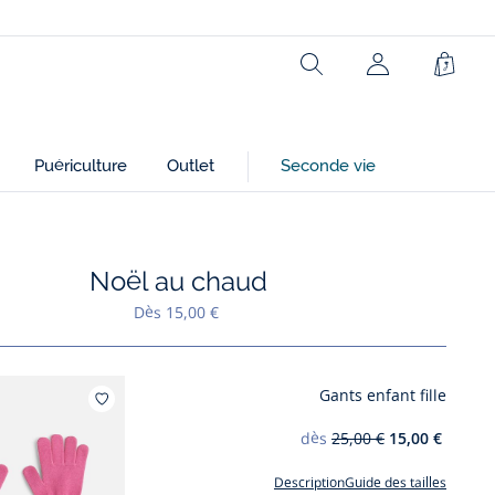
Rechercher
Mon
Panie
compte
(non
connecté)
Puériculture
Outlet
Seconde vie
Noël au chaud
Ajouter à mes favoris : Noël au chaud
Dès 15,00 €
Gants enfant fille
Ajouter à mes favoris : Gants enfant fille
dès
25,00 €
15,00 €
Description
Guide des tailles