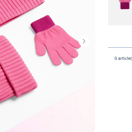
Vignette
suivante
-
0
article(
Produit