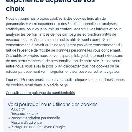
enfants. Profitez aussi de nos collections spéciales fête de fin d’année et
trouvez des idées
cadeaux de Noël
. Un heureux événement est arrivé ?
Retrouvez nos idées
cadeaux de naissance
, ainsi que le
mobilier
.
Bénéficiez également de prix réduits avec nos collections spéciales de
vêtements enfants en soldes
et de notre
collection Outlet
toute l’année.
Guettez les
promotions Prix Doux
, une opération spéciale Jacadi avec
des vêtements enfant à prix tout ronds. Adhérez au programme de
Fidélité Jacadi afin de profiter des
ventes privées
. Retrouvez la collection
Les Essentiels
et ses vêtements emblématiques aux couleurs de la
marque, la collection
Reflex
aux vêtements originaux et ludiques avec
des détails réfléchissants, la collection
Sport Chic
aussi innovante
qu'élégante, ainsi que
les Petits tricots
pour compléter le vestiaire de
bébé. Pour passer l’automne et l’hiver au chaud, Jacadi vous propose une
collection de
manteaux bébé et enfant
et de
chaussures d'hiver
. Pendant
les
Jolis Jours
, c’est l’occasion de retrouver la nouvelle collection Jacadi
bébé et enfant à prix doux. Un mariage, un baptême, une communion de
prévue ? Trouvez une
tenue de cérémonie
pour votre enfant. Retrouvez
les sacs
Tohana
, confectionnés en partenariat avec l'Association
malgache Tohana et soutenez un projet permettant à des mamans en
situation de grande précarité d’apprendre le métier de couturière.
Découvrez aussi
les patrons Jacadi
à faire vous-même à partager et à
transmettre. Pour bien s'équiper pour la
rentrée
et répondre aux
besoins des écoles, retrouvez une
collection uniforme
déclinée en
marine, gris, bleu ciel, beige et blanc pour habiller les enfants de la tête
aux pieds. Retrouvez les recommandations Jacadi pour
l'entretien des
belles matières
. Réservez en ligne, achetez en boutique avec la
E-
réservation
. Retrouvez les réponses à vos questions dans les
FAQ Call &
Collect
.