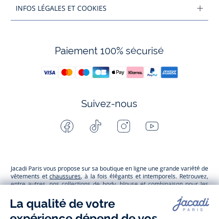
INFOS LÉGALES ET COOKIES
Paiement 100% sécurisé
Suivez-nous
Facebook
Tiktok
Instagram
Youtube
-
-
-
-
Jacadi
Jacadi
Jacadi
Jacadi
Paris
Paris
Paris
Paris
Jacadi Paris vous propose sur sa boutique en ligne une grande variété de
vêtements et
chaussures
, à la fois élégants et intemporels. Retrouvez,
entre autres, nos collections de body, blouse et combinaison pour les
nouveaux-nés
, de t-shirt, pull et short pour les
bébés
et de pantalons,
chaussettes et accessoires pour les
enfants
de 1 mois à 12 ans.
Découvrez nos collections mode et tendance pour filles et garçons.
Grâce à
Jacadi Seconde Vie
, donnez une seconde vie à vos articles pour