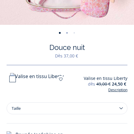
-
-
-
-
-
-
-
-
-
vue
vue
vue
vue
vue
vue
vue
vue
vue
Douce nuit
01
02
03
04
05
06
07
08
09
Dès 37,00 €
Valise en tissu Liberty
Ajouter à mes favoris : 
dès
49,00 €
24,50 €
Description
Taille
Taille
Valise
en
tissu
Liberty