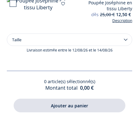
Poupée Joséphine en
Ajouter à mes favor
tissu Liberty
dès
25,00 €
12,50 €
Description
Taille
Taille
Poupée
Joséphine
Livraison estimée entre le 12/08/26 et le 14/08/26
en
tissu
Liberty
0
article(s) sélectionné(s)
Montant total
0,00 €