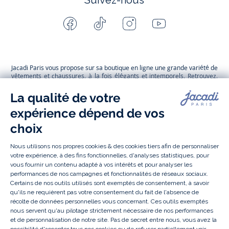
Suivez-nous
Facebook
Tiktok
Instagram
Youtube
-
-
-
-
Jacadi
Jacadi
Jacadi
Jacadi
Paris
Paris
Paris
Paris
Jacadi Paris vous propose sur sa boutique en ligne une grande variété de
vêtements et
chaussures
, à la fois élégants et intemporels. Retrouvez,
entre autres, nos collections de body, blouse et combinaison pour les
nouveaux-nés
, de t-shirt, pull et short pour les
bébés
et de pantalons,
chaussettes et accessoires pour les
enfants
de 1 mois à 12 ans.
Découvrez nos collections mode et tendance pour filles et garçons.
Grâce à
Jacadi Seconde Vie
, donnez une seconde vie à vos articles pour
enfants. Profitez aussi de nos collections spéciales fête de fin d’année et
trouvez des idées
cadeaux de Noël
. Un heureux événement est arrivé ?
Retrouvez nos idées
cadeaux de naissance
, ainsi que le
mobilier
.
Bénéficiez également de prix réduits avec nos collections spéciales de
vêtements enfants en soldes
et de notre
collection Outlet
toute l’année.
Guettez les
promotions Prix Doux
, une opération spéciale Jacadi avec
des vêtements enfant à prix tout ronds. Adhérez au programme de
Fidélité Jacadi afin de profiter des
ventes privées
. Retrouvez la collection
Les Essentiels
et ses vêtements emblématiques aux couleurs de la
marque, la collection
Reflex
aux vêtements originaux et ludiques avec
des détails réfléchissants, la collection
Sport Chic
aussi innovante
qu'élégante, ainsi que
les Petits tricots
pour compléter le vestiaire de
bébé. Pour passer l’automne et l’hiver au chaud, Jacadi vous propose une