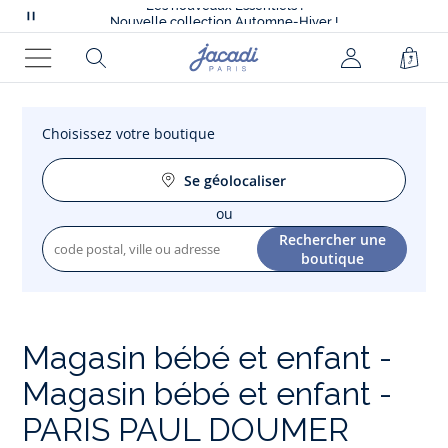
Les nouveaux Essentiels !
Nouvelle collection Automne-Hiver !
Mettre
Livraison offerte à domicile dès 79€*
en
Tout à -50% sur la collection été*
Page
Rechercher
Mon
Pani
Les nouveaux Essentiels !
pause
d'accueil
Menu
compte
le
Jacadi
(non
défilement
connecté)
Choisissez votre boutique
des
messages
Se géolocaliser
ou
Votre
Rechercher une
recherche
boutique
Magasin bébé et enfant -
Magasin bébé et enfant -
PARIS PAUL DOUMER